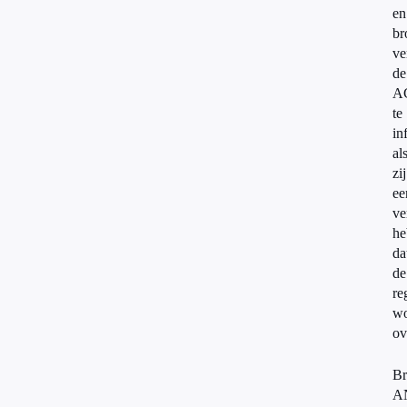
en
br
ve
de
A
te
in
al
zij
ee
ve
he
da
de
re
wo
ov
Br
A