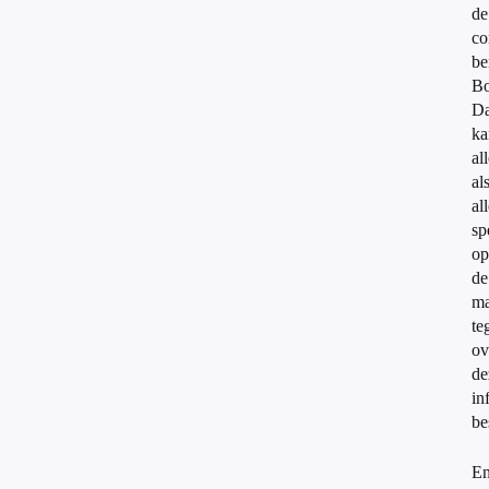
de
co
be
Bo
Da
ka
al
al
al
sp
op
de
ma
te
ov
de
in
be
En