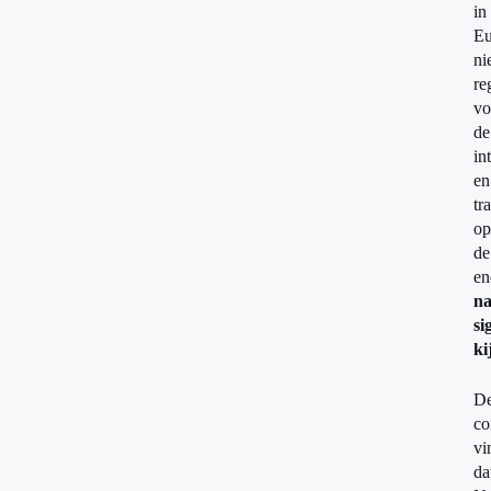
in
Eu
ni
re
vo
de
in
en
tr
op
de
en
na
si
ki
D
co
vi
da