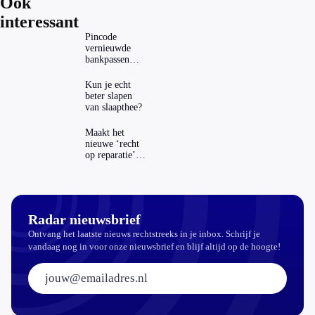
Ook
interessant
Pincode
vernieuwde
bankpassen
zichtbaar in
ING-app: is dat
Kun je echt
wel veilig?
beter slapen
van slaapthee?
Maakt het
nieuwe ‘recht
op reparatie’
repareren ook
echt
aantrekkelijker?
Radar nieuwsbrief
Ontvang het laatste nieuws rechtstreeks in je inbox. Schrijf je
vandaag nog in voor onze nieuwsbrief en blijf altijd op de hoogte!
E-mailadres: