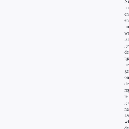
Ne
ha
en
en
nu
we
la
ge
de
tij
he
ge
o
de
re
te
ga
na
D
wi
de