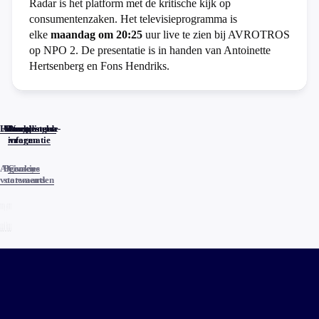
Radar is het platform met de kritische kijk op
consumentenzaken. Het televisieprogramma is
elke
maandag om 20:25
uur live te zien bij AVROTROS
op NPO 2. De presentatie is in handen van Antoinette
Hertsenberg en Fons Hendriks.
Home
Actueel
Uitzendingen
Reacties
Programma-
Veelgestelde
informatie
vragen
Algemene
Privacy
Cookies
voorwaarden
statements