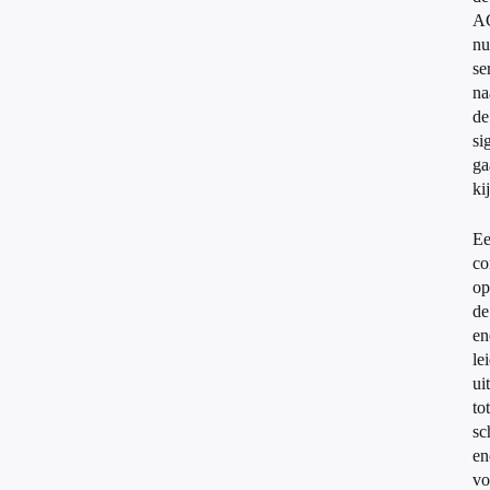
A
nu
se
na
de
si
ga
ki
Ee
co
op
de
en
le
ui
tot
sc
en
vo