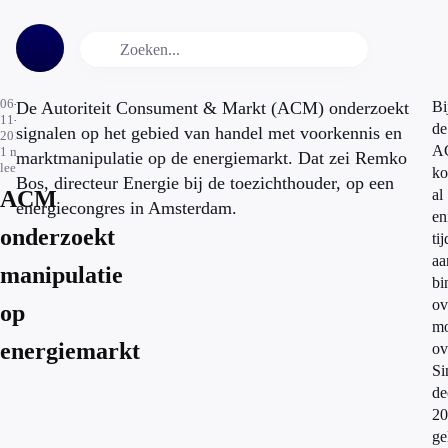
06-
De Autoriteit Consument & Markt (ACM) onderzoekt
Bi
11-
de
signalen op het gebied van handel met voorkennis en
2014
A
1
min.
marktmanipulatie op de energiemarkt. Dat zei Remko
leestijd
k
Bos, directeur Energie bij de toezichthouder, op een
ACM
al
energiecongres in Amsterdam.
en
onderzoekt
tij
aa
manipulatie
bi
ov
op
mo
energiemarkt
ov
Si
de
20
ge