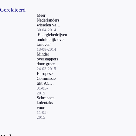
Gerelateerd
Meer
Nederlanders
wisselen van
energiebedrijf
30-04-2014
'Energiebedrijven
onduidelijk over
tarieven'
13-08-2014
Minder
overstappers
door grotere
keuze
24-03-2015
nutsbedrijven
Europese
Commissie
tikt ACM
op vingers
01-05-
2015
Schrappen
kolentaks
voor
rekening
11-05-
consument
2015