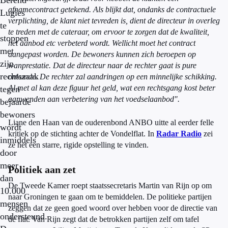
Berend
afnamecontract getekend. Als blijkt dat, ondanks de contractuele
Lugies
verplichting, de klant niet tevreden is, dient de directeur in overleg
te
te treden met de cateraar, om ervoor te zorgen dat de kwaliteit,
stoppen
het aanbod etc verbeterd wordt. Wellicht moet het contract
met
aangepast worden. De bewoners kunnen zich beroepen op
zijn
wanprestatie. Dat de directeur naar de rechter gaat is pure
rechtszaak
onkunde. De rechter zal aandringen op een minnelijke schikking.
Al met al kan deze figuur het geld, wat een rechtsgang kost beter
tegen
aanwenden aan verbetering van het voedselaanbod".
bejaarde
bewoners
Liane den Haan van de ouderenbond ANBO uitte al eerder felle
wordt
kritiek op de stichting achter de Vondelflat. In
Radar Radio
zei
inmiddels
ze het een starre, rigide opstelling te vinden.
door
meer
Politiek aan zet
dan
De Tweede Kamer roept staatssecretaris Martin van Rijn op om
10.000
naar Groningen te gaan om te bemiddelen. De politieke partijen
mensen
zeggen dat ze geen goed woord over hebben voor de directie van
ondersteund.
de flat. Van Rijn zegt dat de betrokken partijen zelf om tafel