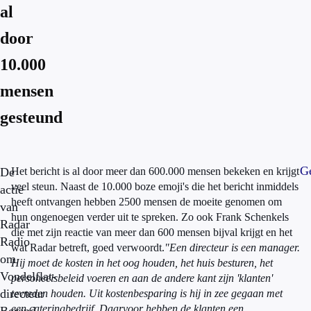
al
door
10.000
mensen
gesteund
Ge
De
Het bericht is al door meer dan 600.000 mensen bekeken en krijgt
veel steun. Naast de 10.000 boze emoji's die het bericht inmiddels
actie
heeft ontvangen hebben 2500 mensen de moeite genomen om
van
hun ongenoegen verder uit te spreken. Zo ook Frank Schenkels
Radar
die met zijn reactie van meer dan 600 mensen bijval krijgt en het
Radio
wat Radar betreft, goed verwoordt.
"Een directeur is een manager.
om
Hij moet de kosten in het oog houden, het huis besturen, het
Vondelflat-
personeelsbeleid voeren en aan de andere kant zijn 'klanten'
directeur
tevreden houden. Uit kostenbesparing is hij in zee gegaan met
een cateringbedrijf. Daarvoor hebben de klanten een