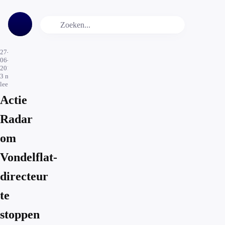
27-
06-
2017
3
min.
leestijd
Actie
Radar
om
Vondelflat-
directeur
te
stoppen