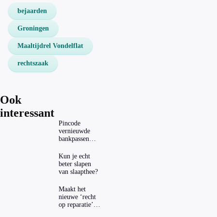
bejaarden
Groningen
Maaltijdrel Vondelflat
rechtszaak
Ook
interessant
Pincode
vernieuwde
bankpassen
zichtbaar in
ING-app: is dat
Kun je echt
wel veilig?
beter slapen
van slaapthee?
Maakt het
nieuwe ‘recht
op reparatie’
repareren ook