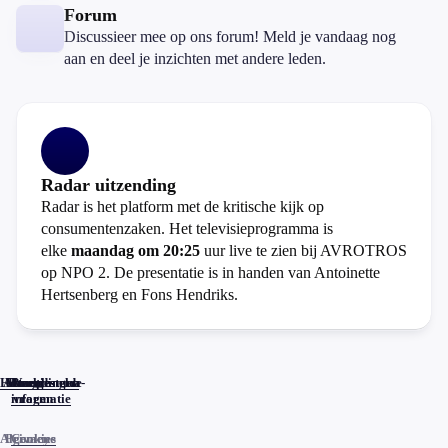
Forum
Discussieer mee op ons forum! Meld je vandaag nog
aan en deel je inzichten met andere leden.
Radar uitzending
Radar is het platform met de kritische kijk op
consumentenzaken. Het televisieprogramma is
elke
maandag om 20:25
uur live te zien bij AVROTROS
op NPO 2. De presentatie is in handen van Antoinette
Hertsenberg en Fons Hendriks.
Home
Actueel
Uitzendingen
Reacties
Programma-
Veelgestelde
informatie
vragen
Algemene
Privacy
Cookies