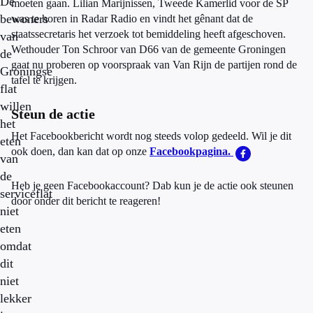
De
moeten gaan. Lilian Marijnissen, Tweede Kamerlid voor de SP
bewoners
was te horen in Radar Radio en vindt het gênant dat de
staatssecretaris het verzoek tot bemiddeling heeft afgeschoven.
van
Wethouder Ton Schroor van D66 van de gemeente Groningen
de
gaat nu proberen op voorspraak van Van Rijn de partijen rond de
Groningse
tafel te krijgen.
flat
willen
Steun de actie
het
Het Facebookbericht wordt nog steeds volop gedeeld. Wil je dit
eten
ook doen, dan kan dat op onze
Facebookpagina.
van
de
Heb je geen Facebookaccount? Dab kun je de actie ook steunen
serviceflat
door onder dit bericht te reageren!
niet
eten
omdat
dit
niet
lekker