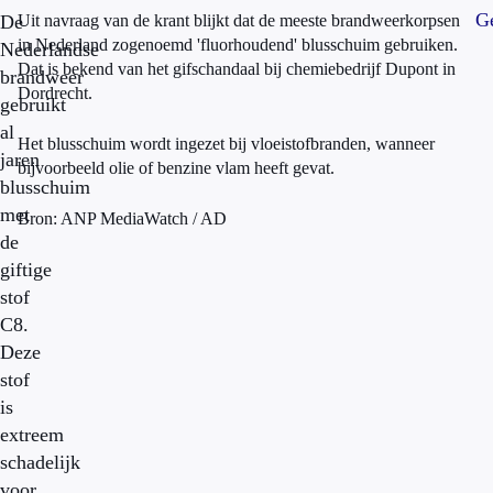
Ge
De
Uit navraag van de krant blijkt dat de meeste brandweerkorpsen
in Nederland zogenoemd 'fluorhoudend' blusschuim gebruiken.
Nederlandse
Dat is bekend van het gifschandaal bij chemiebedrijf Dupont in
brandweer
Dordrecht.
gebruikt
al
Het blusschuim wordt ingezet bij vloeistofbranden, wanneer
jaren
bijvoorbeeld olie of benzine vlam heeft gevat.
blusschuim
met
Bron: ANP MediaWatch / AD
de
giftige
stof
C8.
Deze
stof
is
extreem
schadelijk
voor