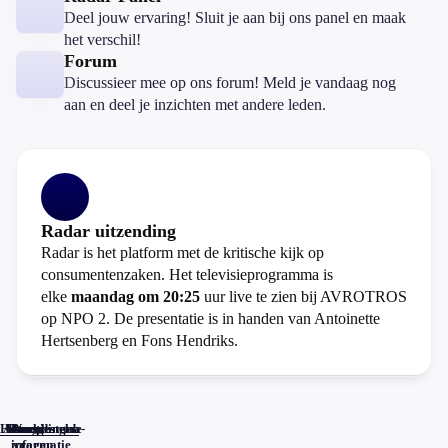
Deel jouw ervaring! Sluit je aan bij ons panel en maak
het verschil!
Forum
Discussieer mee op ons forum! Meld je vandaag nog
aan en deel je inzichten met andere leden.
Radar uitzending
Radar is het platform met de kritische kijk op
consumentenzaken. Het televisieprogramma is
elke
maandag om 20:25
uur live te zien bij AVROTROS
op NPO 2. De presentatie is in handen van Antoinette
Hertsenberg en Fons Hendriks.
Home
Actueel
Uitzendingen
Reacties
Programma-
Veelgestelde
informatie
vragen