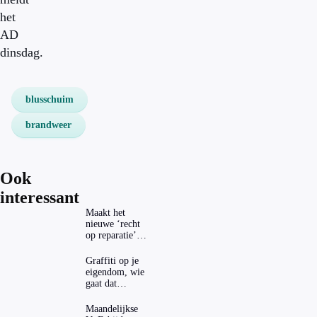
het
AD
dinsdag.
blusschuim
brandweer
Ook
interessant
Maakt het
nieuwe ‘recht
op reparatie’
repareren ook
echt
Graffiti op je
aantrekkelijker?
eigendom, wie
gaat dat
betalen?
Maandelijkse