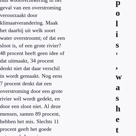
hun woonverzekering in het
p
geval van een overstroming
o
veroorzaakt door
l
klimaatverandering. Maak
het daarbij uit welk soort
i
water overstroomt; of dat een
s
sloot is, of een grote rivier?
48 procent heeft geen idee of
'
dat uitmaakt, 34 procent
,
denkt niet dat daar verschil
w
in wordt gemaakt. Nog eens
7 procent denkt dat een
a
overstroming door een grote
s
rivier wél wordt gedekt, en
door een sloot niet. Al deze
h
mensen, samen 89 procent,
e
hebben het mis. Slechts 11
t
procent geeft het goede