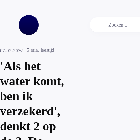
5
min. leestijd
07-02-2022
'Als het
water komt,
ben ik
verzekerd',
denkt 2 op