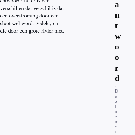
antwoord: Ja, er is een
a
verschil en dat verschil is dat
n
een overstroming door een
sloot wel wordt gedekt, en
t
die door een grote rivier niet.
w
o
o
r
d
-
D
e
e
l
n
e
m
e
r