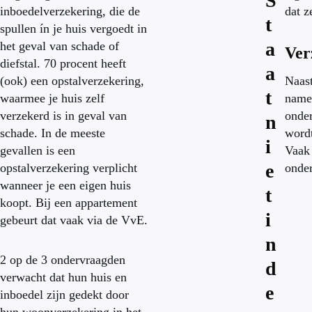
S
inboedelverzekering, die de
dat z
t
spullen ín je huis vergoedt in
a
het geval van schade of
Ver
diefstal. 70 procent heeft
a
(ook) een opstalverzekering,
Naast
t
waarmee je huis zelf
namel
verzekerd is in geval van
onder
n
schade. In de meeste
wordt
i
gevallen is een
Vaak 
e
opstalverzekering verplicht
onder
wanneer je een eigen huis
t
koopt. Bij een appartement
i
gebeurt dat vaak via de VvE.
n
2 op de 3 ondervraagden
d
verwacht dat hun huis en
e
inboedel zijn gedekt door