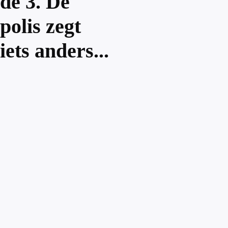
de 3. De
polis zegt
iets anders...