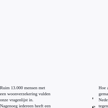
Ruim 13.000 mensen met
Hoe z
een woonverzekering vulden
gemaa
'
onze vragenlijst in.
Neder
Nagenoeg iedereen heeft een
tegen