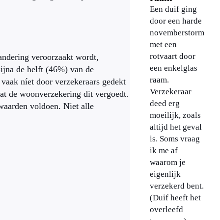
Een duif ging
door een harde
novemberstorm
met een
rotvaart door
andering veroorzaakt wordt,
een enkelglas
ijna de helft (46%) van de
raam.
 vaak níet door verzekeraars gedekt
Verzekeraar
dat de woonverzekering dit vergoedt.
deed erg
waarden voldoen. Niet alle
moeilijk, zoals
altijd het geval
is. Soms vraag
ik me af
waarom je
eigenlijk
verzekerd bent.
(Duif heeft het
overleefd