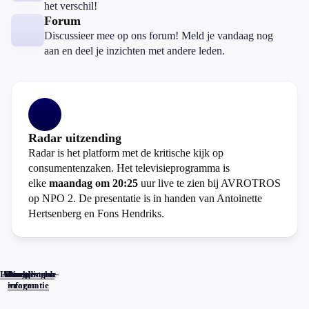
het verschil!
Forum
Discussieer mee op ons forum! Meld je vandaag nog
aan en deel je inzichten met andere leden.
Radar uitzending
Radar is het platform met de kritische kijk op
consumentenzaken. Het televisieprogramma is
elke
maandag om 20:25
uur live te zien bij AVROTROS
op NPO 2. De presentatie is in handen van Antoinette
Hertsenberg en Fons Hendriks.
Home
Actueel
Uitzendingen
Reacties
Programma-
Veelgestelde
informatie
vragen