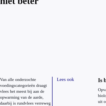
niet beter
Lees ook
Van alle onderzochte
Is 
voedingscategorieën draagt
Opva
vlees het meest bij aan de
biol
opwarming van de aarde,
uit 
daarbij is rundvlees verreweg