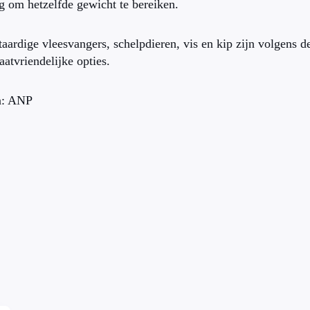
g om hetzelfde gewicht te bereiken.
van deze tijd
taardige vleesvangers, schelpdieren, vis en kip zijn volgens 
aatvriendelijke opties.
n: ANP