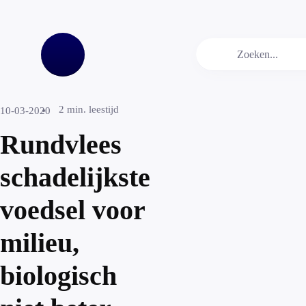
2
min. leestijd
10-03-2020
Rundvlees
schadelijkste
voedsel voor
milieu,
biologisch