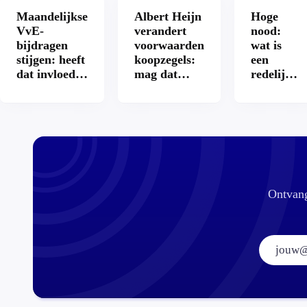
Maandelijkse
Albert Heijn
Hoge
VvE-
verandert
nood:
bijdragen
voorwaarden
wat is
stijgen: heeft
koopzegels:
een
dat invloed
mag dat
redelijke
op je
zomaar?
prijs
hypotheek?
voor een
openbaar
toilet?
Ontvang