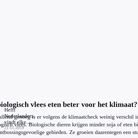
biologisch vlees eten beter voor het klimaat?
Helft
Nederlanders
llend genoeg is er volgens de klimaatcheck weinig verschil i
vindt elke
ogisch vlees. Biologische dieren krijgen minder soja of eten bi
dag vlees
21-11-2019
ontbossingsgevoelige gebieden. Ze groeien daarentegen een s
niet meer