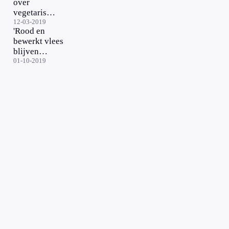
over
vegetarisch
eten
12-03-2019
'Rood en
bewerkt vlees
blijven
risicofactoren
01-10-2019
voor kanker'