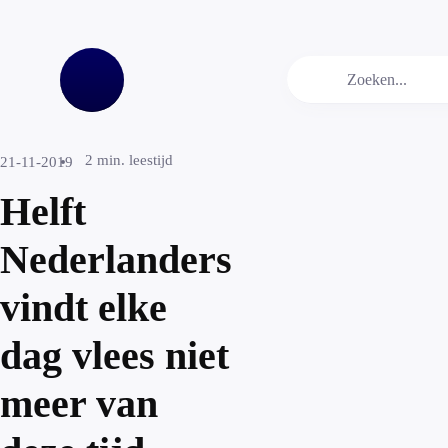
2
min. leestijd
21-11-2019
Helft
Nederlanders
vindt elke
dag vlees niet
meer van