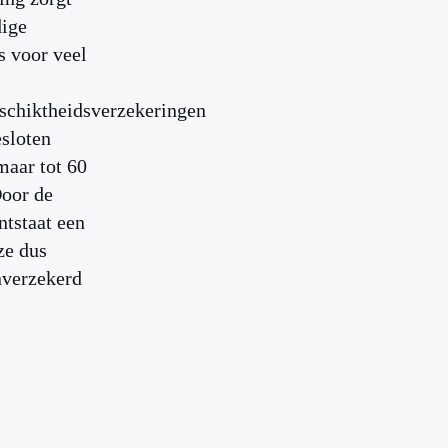
dige
 voor veel
schiktheidsverzekeringen
esloten
maar tot 60
Door de
ntstaat een
ze dus
nverzekerd