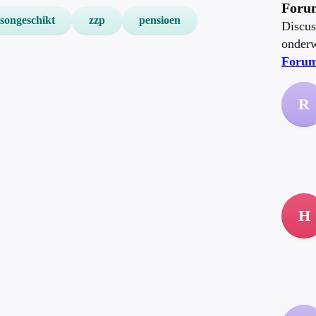
Forum
songeschikt
zzp
pensioen
Discus
onder
Foru
R
H