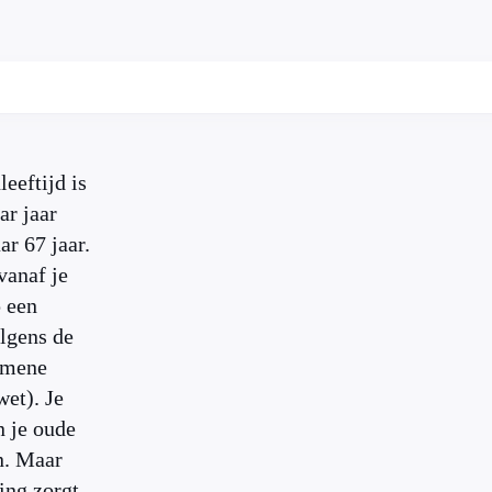
eeftijd is
ar jaar
r 67 jaar.
vanaf je
p een
olgens de
mene
et). Je
n je oude
n. Maar
ing zorgt