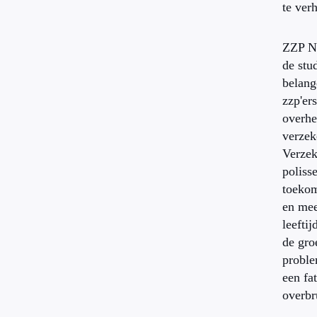
te ver
ZZP Ne
de stu
belang
zzp'er
overhe
verzek
Verzek
poliss
toeko
en me
leefti
de gro
proble
een fa
overbr