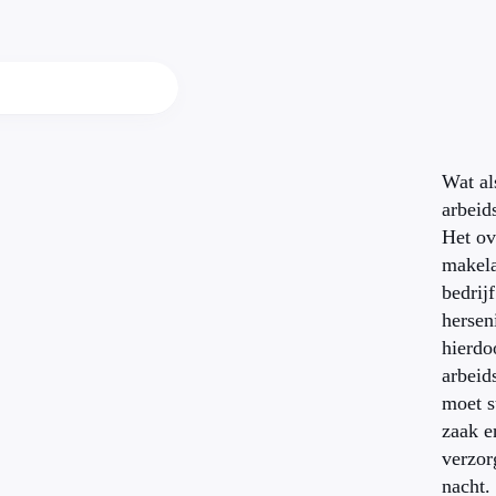
Wat al
arbeid
Het ov
makela
bedrijf
hersen
hierdo
arbeid
moet s
zaak e
verzor
nacht.