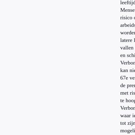
leeftij
Mense
risico 
arbeid
worden
latere 
vallen
en sch
Verbon
kan nie
67e ve
de pre
met ri
te hoo
Verbon
waar 
tot zij
mogeli