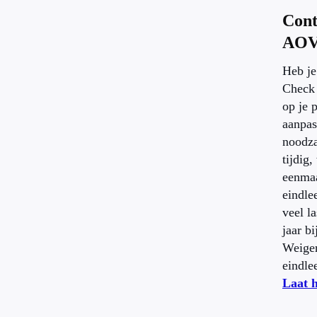
Cont
AO
Heb j
Check 
op je p
aanpas
noodza
tijdig
eenmaa
eindlee
veel l
jaar bi
Weiger
eindle
Laat h