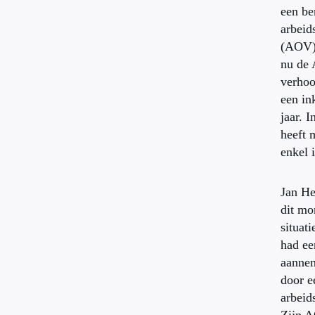
een be
arbeid
(AOV) 
nu de 
verhoo
een in
jaar. I
heeft 
enkel 
Jan He
dit mo
situat
had ee
aannem
door e
arbeid