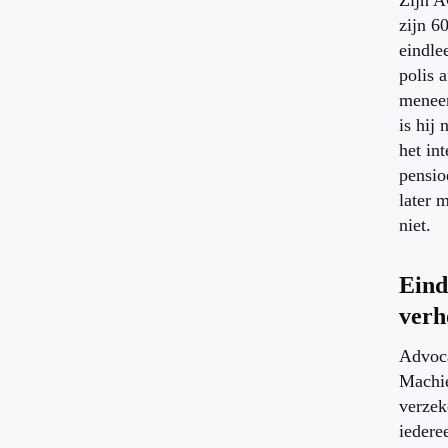
Zijn A
zijn 6
eindle
polis 
meneer
is hij
het int
pensio
later 
niet.
Eind
verh
Advoc
Machie
verzek
iedere