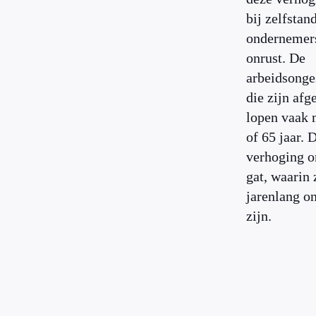
bij zelfstan
ondernemers
onrust. De
arbeidsonge
die zijn afg
lopen vaak 
of 65 jaar. 
verhoging o
gat, waarin 
jarenlang o
zijn.