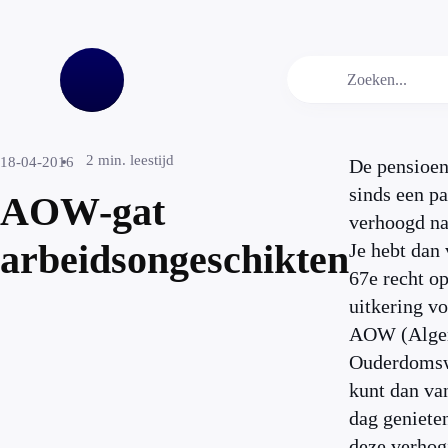
2
min. leestijd
18-04-2016
De pensioenl
sinds een pa
AOW-gat
verhoogd naa
arbeidsongeschikten
Je hebt dan 
67e recht o
uitkering v
AOW (Alge
Ouderdomsw
kunt dan va
dag geniete
deze verhog