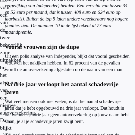
vergelijking van Independer) betalen. Een verschil van tussen 34
voor
en 52 euro per maand, dat is tussen 408 euro en 624 euro op
een
jaarbasis). Buiten de top 5 laten andere verzekeraars nog hogere
van
premies zien. De nummer 10 in de lijst rekent al 77 euro
de
maandpremie.
twee
behoorlijk
Vooral vrouwen zijn de dupe
zuur
Uit een polis-analyse van Independer, blijkt dat vooral gescheiden
uitpakken
vrouwen het nakijken hebben. In 62 procent van de gevallen
bij
wordt de autoverzekering afgesloten op de naam van een man.
het
afsluiten
Na drie jaar verloopt het aantal schadevrije
van
jaren
een
Wat veel mensen ook niet weten, is dat het aantal schadevrije
nieuwe
jaren dat je hebt opgebouwd na drie jaar verloopt. Dat houdt in
autoverzekering.
dat wanneer je drie jaar geen autoverzekering op jouw naam hebt
Dat
staan, je al je schadevrije jaren kwijt bent.
blijkt