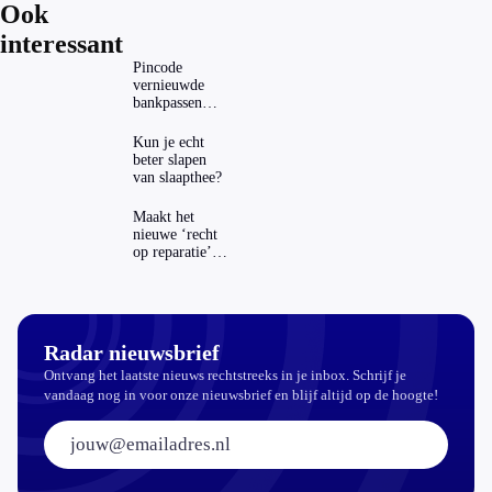
Ook
interessant
Pincode
vernieuwde
bankpassen
zichtbaar in
ING-app: is dat
Kun je echt
wel veilig?
beter slapen
van slaapthee?
Maakt het
nieuwe ‘recht
op reparatie’
repareren ook
echt
aantrekkelijker?
Radar nieuwsbrief
Ontvang het laatste nieuws rechtstreeks in je inbox. Schrijf je
vandaag nog in voor onze nieuwsbrief en blijf altijd op de hoogte!
E-mailadres: