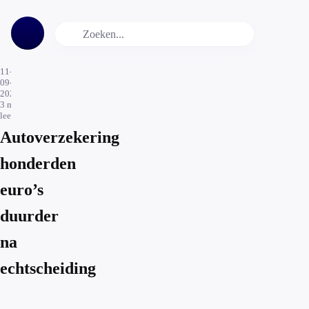
11-
09-
2020
3
min.
leestijd
Autoverzekering
honderden
euro’s
duurder
na
echtscheiding