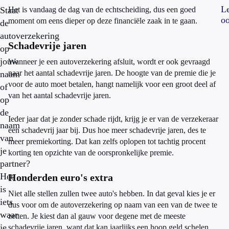
L
Staat
Het is vandaag de dag van de echtscheiding, dus een goed
oo
moment om eens dieper op deze financiële zaak in te gaan.
de
autoverzekering
Schadevrije jaren
op
jouw
Wanneer je een autoverzekering afsluit, wordt er ook gevraagd
naar het aantal schadevrije jaren. De hoogte van de premie die je
naam
voor de auto moet betalen, hangt namelijk voor een groot deel af
of
van het aantal schadevrije jaren.
op
de
Ieder jaar dat je zonder schade rijdt, krijg je er van de verzekeraar
naam
een schadevrij jaar bij. Dus hoe meer schadevrije jaren, des te
van
meer premiekorting. Dat kan zelfs oplopen tot tachtig procent
je
korting ten opzichte van de oorspronkelijke premie.
partner?
Het
Honderden euro's extra
is
Niet alle stellen zullen twee auto's hebben. In dat geval kies je er
iets
dus voor om de autoverzekering op naam van een van de twee te
waar
zetten. Je kiest dan al gauw voor degene met de meeste
je
schadevrije jaren, want dat kan jaarlijks een hoop geld schelen.