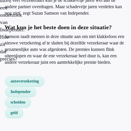
uit
'Bij veel verzekeraars kun je de schadevrije jaren wel aan de
andere partner overdragen. Maar schadevrije jaren verdelen kan
een
nog niet', zegt Suzan Samson van Independer.
onderzoek
van
Wat kun je het beste doen in deze situatie?
Independer.
Hoe
Samson raadt mensen in deze situatie aan om niet klakkeloos een
nieuwe verzekering af te sluiten bij dezelfde verzekeraar waar de
zit
gezamenlijke auto was afgesloten. De premies kunnen flink
dat
uiteenlopen en waar de ene verzekeraar heel duur is, kan een
precies?
andere verzekeraar juist een aantrekkelijke premie bieden.
autoverzekering
Independer
scheiden
geld