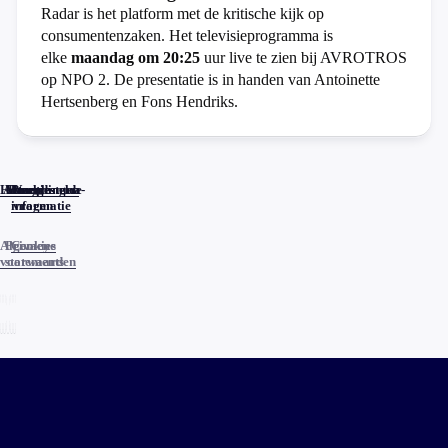
Radar is het platform met de kritische kijk op
consumentenzaken. Het televisieprogramma is
elke
maandag om 20:25
uur live te zien bij AVROTROS
op NPO 2. De presentatie is in handen van Antoinette
Hertsenberg en Fons Hendriks.
Home
Actueel
Uitzendingen
Reacties
Programma-
Veelgestelde
informatie
vragen
Algemene
Privacy
Cookies
voorwaarden
statements