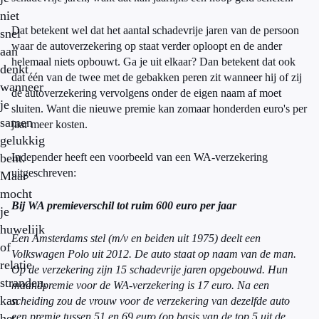
niet
Dat betekent wel dat het aantal schadevrije jaren van de persoon
snel
waar de autoverzekering op staat verder oploopt en de ander
aan
helemaal niets opbouwt. Ga je uit elkaar? Dan betekent dat ook
denkt
dat één van de twee met de gebakken peren zit wanneer hij of zij
wanneer
de autoverzekering vervolgens onder de eigen naam af moet
je
sluiten. Want die nieuwe premie kan zomaar honderden euro's per
samen
jaar meer kosten.
gelukkig
bent.
Independer heeft een voorbeeld van een WA-verzekering
uitgeschreven:
Maar
mocht
Bij WA premieverschil tot ruim 600 euro per jaar
je
huwelijk
Een Amsterdams stel (m/v en beiden uit 1975) deelt een
of
Volkswagen Polo uit 2012. De auto staat op naam van de man.
relatie
Op de verzekering zijn 15 schadevrije jaren opgebouwd. Hun
stranden,
maandpremie voor de WA-verzekering is 17 euro. Na een
kan
scheiding zou de vrouw voor de verzekering van dezelfde auto
een premie tussen 51 en 69 euro (op basis van de top 5 uit de
het