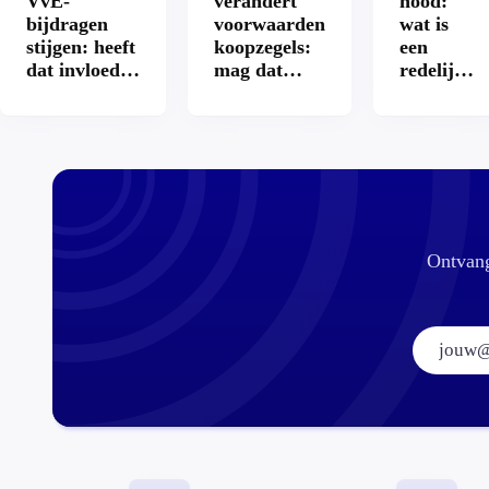
VvE-
verandert
nood:
bijdragen
voorwaarden
wat is
stijgen: heeft
koopzegels:
een
dat invloed
mag dat
redelijke
op je
zomaar?
prijs
hypotheek?
voor een
openbaar
toilet?
Ontvang