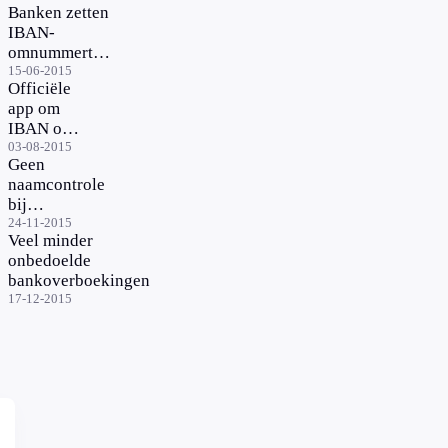
Banken zetten
IBAN-
omnummertool
weer online
15-06-2015
Officiële
app om
IBAN om
te rekenen
03-08-2015
Geen
gelanceerd
naamcontrole
bij
overboeking
24-11-2015
Veel minder
geld
onbedoelde
bankoverboekingen
17-12-2015