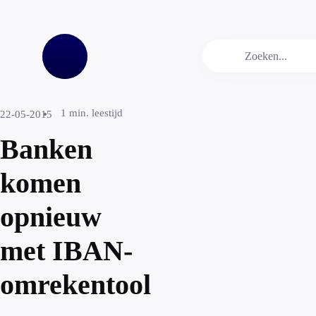
1
min. leestijd
22-05-2015
Banken
komen
opnieuw
met IBAN-
omrekentool