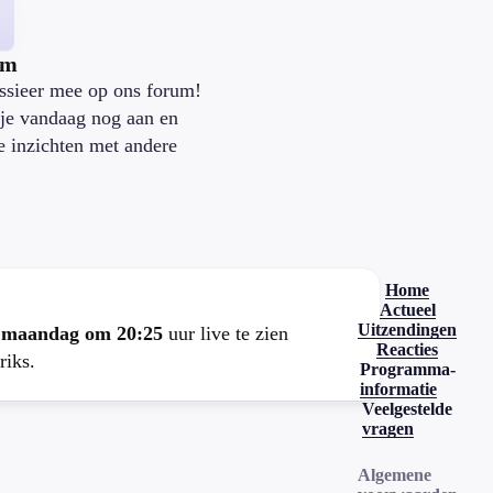
um
ssieer mee op ons forum!
je vandaag nog aan en
je inzichten met andere
.
Home
Actueel
Uitzendingen
e
maandag om 20:25
uur live te zien
Reacties
riks.
Programma-
informatie
Veelgestelde
vragen
Algemene