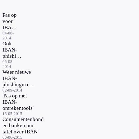
Pas op
voor
IBAN-
fraude
04-08-
2014
Ook
IBAN-
phishing
uit naam
05-08-
2014
van
Weer nieuwe
ABN
IBAN-
phishingmails
in omloop
02-09-2014
'Pas op met
IBAN-
omrekentools'
13-05-2015
Consumentenbond
en banken om
tafel over IBAN
06-06-2015