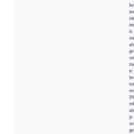
he
in
ni
mo
is
o
al
ge
on
to
te
he
tot
ee
I
re
al
je
ze
ge