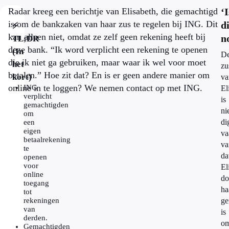
Radar kreeg een berichtje van Elisabeth, die gemachtigd
‘I
is om de bankzaken van haar zus te regelen bij ING. Dit
di
⚡
kan alleen niet, omdat ze zelf geen rekening heeft bij
n
TL;DR
deze bank. “Ik word verplicht een rekening te openen
(In
D
die ik niet ga gebruiken, maar waar ik wel voor moet
het
zu
betalen.” Hoe zit dat? En is er geen andere manier om
kort)
va
online in te loggen? We nemen contact op met ING.
ING
El
verplicht
is
gemachtigden
ni
om
di
een
eigen
va
betaalrekening
va
te
da
openen
voor
El
online
do
toegang
ha
tot
rekeningen
ge
van
is
derden.
o
Gemachtigden