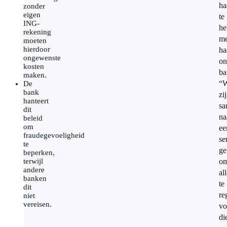
ha
zonder
eigen
te
ING-
he
rekening
me
moeten
hierdoor
ha
ongewenste
on
kosten
ba
maken.
“
De
bank
zi
hanteert
sa
dit
na
beleid
om
ee
fraudegevoeligheid
se
te
ge
beperken,
terwijl
o
andere
al
banken
te
dit
re
niet
vereisen.
vo
di