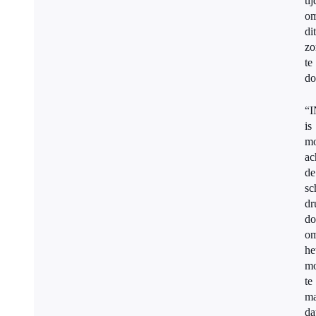
tij
o
dit
zo
te
do
“
is
mo
ac
de
sc
dr
do
o
he
mo
te
m
da