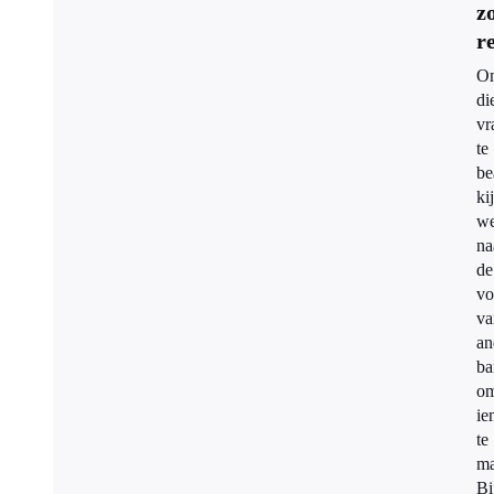
z
r
O
di
vr
te
be
ki
w
na
de
vo
va
an
ba
o
ie
te
ma
Bi