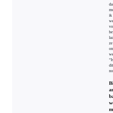
da
mo
ik
we
vo
be
la
ze
on
we
“I
dit
no
B
a
b
w
m