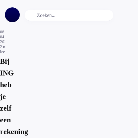
08-
04-
2026
2
min.
leestijd
Bij
ING
heb
je
zelf
een
rekening