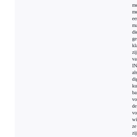
me
me
ee
ma
di
ge
kl
zi
va
I
al
di
ku
ba
vo
de
vo
wi
ze
zi