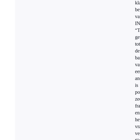
kl
be
va
I
“T
ge
tot
de
ba
va
ee
an
is
po
ze
fr
en
he
vr
ve