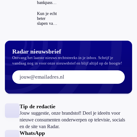
en het
bankpassen
buitenland
zichtbaar in
ING-app:
Kun je echt
is dat wel
beter
veilig?
slapen van
slaapthee?
Radar nieuwsbrief
Ontvang het laatste nieuws rechtstreeks in je inbox. Schrijf je
vandaag nog in voor onze nieuwsbrief en blijf altijd op de hoogte!
E-mailadres:
Tip de redactie
Jouw suggestie, onze brandstof! Deel je ideeën voor
nieuwe consumenten onderwerpen op televisie, socials
en de site van Radar.
WhatsApp