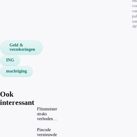
on
co
va
pu
om
AV
Geld &
verzekeringen
ING
machtiging
Ook
interessant
Flitsmeister
straks
verboden?
Dit zijn de
regels in
Pincode
Nederland
vernieuwde