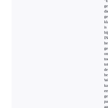
“E
ge
di
ge
kl
is
bij
I
he
ge
on
to
tot
de
be
W
ka
ee
ge
pa
aa