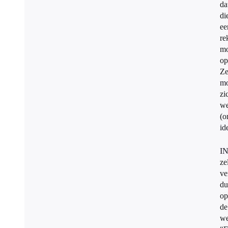
da
di
ee
re
mo
op
Z
mo
zi
we
(o
id
I
ze
ve
du
op
de
we