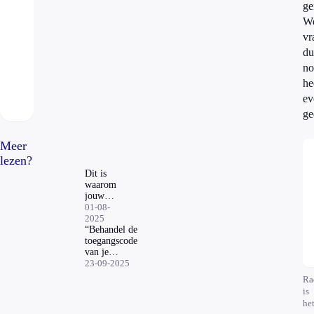
ge
W
vr
du
no
he
ev
ge
Meer
lezen?
Dit is
waarom
jouw
bank
01-08-
soms
2025
wél om
“Behandel de
gegevens
toegangscode
vraagt
van je
telefoon
23-09-2025
hetzelfde als
Ra
die van je
is
bankpas”
he