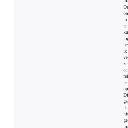
ma
O
on
in
te
ku
lo
be
ik
ve
ze
ee
re
te
op
Di
ga
ik
ni
ge
ma