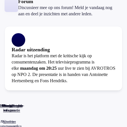
Forum
Discussieer mee op ons forum! Meld je vandaag nog
aan en deel je inzichten met andere leden.
Radar uitzending
Radar is het platform met de kritische kijk op
consumentenzaken. Het televisieprogramma is
elke
maandag om 20:25
uur live te zien bij AVROTROS
op NPO 2. De presentatie is in handen van Antoinette
Hertsenberg en Fons Hendriks.
Home
Actueel
Uitzendingen
Reacties
Programma-
Veelgestelde
informatie
vragen
Algemene
Privacy
Cookies
voorwaarden
statements