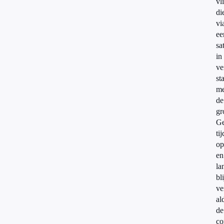
vl
di
vi
ee
sat
in
ve
st
me
de
gr
Ge
ti
op
en
la
bli
ve
al
de
co