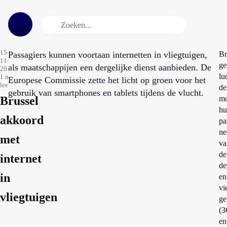
15-
Passagiers kunnen voortaan internetten in vliegtuigen,
Br
11-
ge
als maatschappijen een dergelijke dienst aanbieden. De
2013
lu
1
min.
Europese Commissie zette het licht op groen voor het
leestijd
de
gebruik van smartphones en tablets tijdens de vlucht.
Brussel
mo
hu
akkoord
pa
ne
met
va
de
internet
de
in
en
vi
vliegtuigen
ge
(
en