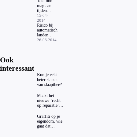
Telefoon
mag aan
tijdens
de
15-04-
vlucht
2014
Risico bij
automatisch
landen
ontdekt
26-06-2014
Ook
interessant
Kun je echt
beter slapen
van slaapthee?
Maakt het
nieuwe ‘recht
op reparatie’
repareren ook
echt
Graffiti op je
aantrekkelijker?
eigendom, wie
gaat dat
betalen?