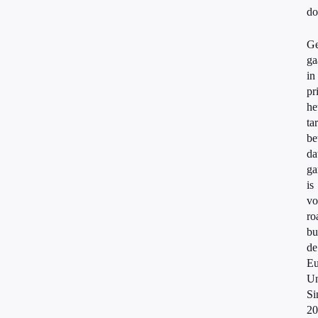
do
Ge
ga
in
pr
he
tar
be
da
ga
is
vo
ro
bu
de
Eu
Un
Si
20