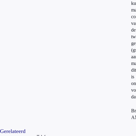
ku
ma
co
va
de
tw
ge
(g
aa
ma
dit
is
on
vo
da
Br
A
Gerelateerd