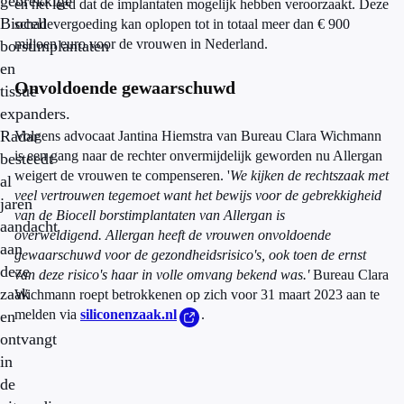
gebrekkige
en het leed dat de implantaten mogelijk hebben veroorzaakt. Deze
Biocell
schadevergoeding kan oplopen tot in totaal meer dan € 900
miljoen euro voor de vrouwen in Nederland.
borstimplantaten
en
Onvoldoende gewaarschuwd
tissue
expanders.
Radar
Volgens advocaat Jantina Hiemstra van Bureau Clara Wichmann
is een gang naar de rechter onvermijdelijk geworden nu Allergan
besteedt
weigert de vrouwen te compenseren. '
We kijken de rechtszaak met
al
veel vertrouwen tegemoet want het bewijs voor de gebrekkigheid
jaren
van de Biocell borstimplantaten van Allergan is
aandacht
overweldigend.
Allergan heeft de vrouwen onvoldoende
aan
gewaarschuwd voor de gezondheidsrisico's, ook toen de ernst
deze
van deze risico's haar in volle omvang bekend was.'
Bureau Clara
zaak
Wichmann roept betrokkenen op zich voor 31 maart 2023 aan te
melden via
siliconenzaak.nl
.
en
ontvangt
in
de