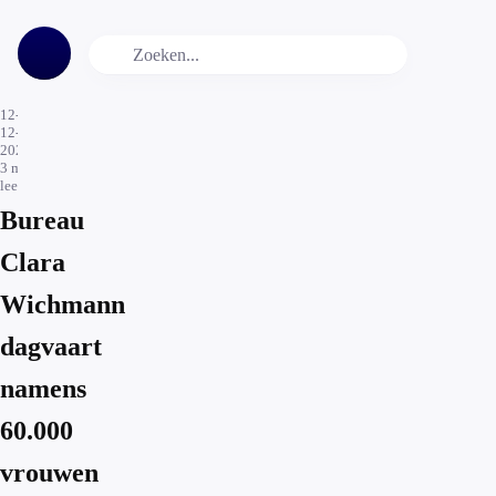
12-
12-
2022
3
min.
leestijd
Bureau
Clara
Wichmann
dagvaart
namens
60.000
vrouwen