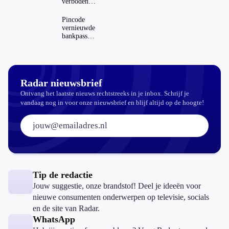
verboden?
je hem
Dit zijn de
regels in
Pincode
Nederland
vernieuwde
en het
bankpassen
buitenland
zichtbaar in
ING-app:
is dat wel
veilig?
Radar nieuwsbrief
Ontvang het laatste nieuws rechtstreeks in je inbox. Schrijf je
vandaag nog in voor onze nieuwsbrief en blijf altijd op de hoogte!
E-mailadres:
Tip de redactie
Jouw suggestie, onze brandstof! Deel je ideeën voor
nieuwe consumenten onderwerpen op televisie, socials
en de site van Radar.
WhatsApp