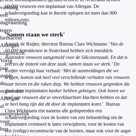
60.000 vrouwen een implantaat van Allergan. De
vandaag
schadevergoeding kan in theorie oplopen tot meer dan 900
een
miljoen euro.
dagvaarding
tegen
'Samen staan we sterk'
farmaceut
Anniek de Ruijter, directeur Bureau Clara Wichmann: ‘
Van de
Allergan
60.000 betrokkenen in Nederland hebben zich inmiddels
uitgebracht.
duizenden vrouwen aangemeld voor de Siliconen
z
aak. En dat is
Vorig
precies de insteek van deze zaak: samen staan we sterk.’
De
jaar
Ruijter vervolgt haar verhaal: ‘
Met de aanmeldingen die we
stelde
krijgen, komen ook heel veel verschillende verhalen van vrouwen
de
naar boven en die raken diep. We hebben vrouwen gesproken die
organisatie
door deze implantaten kanker hebben gekregen. Ook horen we
veel van vrouwen dat ze onverklaarbare klachten hebben en dat
Allergan
ze heel bang zijn dat dit door de implantaten komt
.’ Bureau
al
Clara Wichmann eist namens alle gedupeerden een
aansprakelijk
schadevergoeding voor de kosten van een behandeling om de
voor
implantaten eventueel te laten verwijderen, voor de kosten van
hun
een (veilige) reconstructie van de borsten, maar ook voor de angst