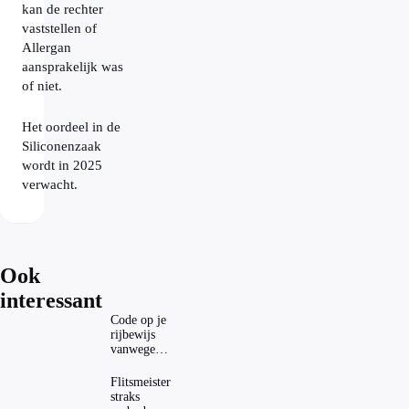
kan de rechter
vaststellen of
Allergan
aansprakelijk was
of niet.
Het oordeel in de
Siliconenzaak
wordt in 2025
verwacht.
Ook
interessant
Code op je
rijbewijs
vanwege
AD(H)D of
autisme?
Flitsmeister
Zo
straks
verwijder