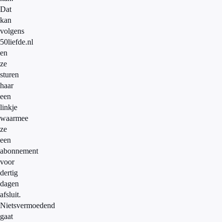
Dat
kan
volgens
50liefde.nl
en
ze
sturen
haar
een
linkje
waarmee
ze
een
abonnement
voor
dertig
dagen
afsluit.
Nietsvermoedend
gaat