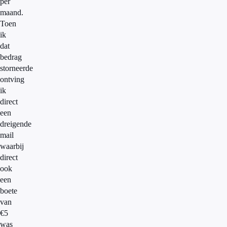
per
maand.
Toen
ik
dat
bedrag
storneerde
ontving
ik
direct
een
dreigende
mail
waarbij
direct
ook
een
boete
van
€5
was