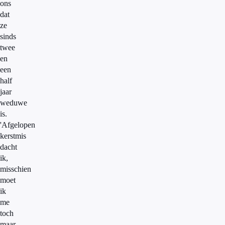
ons
dat
ze
sinds
twee
en
een
half
jaar
weduwe
is.
'Afgelopen
kerstmis
dacht
ik,
misschien
moet
ik
me
toch
maar