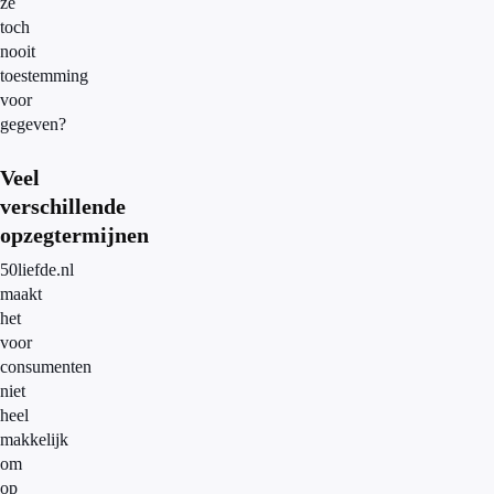
ze
toch
nooit
toestemming
voor
gegeven?
Veel
verschillende
opzegtermijnen
50liefde.nl
maakt
het
voor
consumenten
niet
heel
makkelijk
om
op