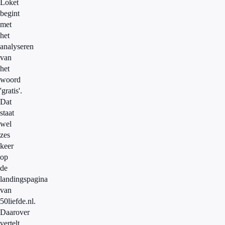
Loket
begint
met
het
analyseren
van
het
woord
'gratis'.
Dat
staat
wel
zes
keer
op
de
landingspagina
van
50liefde.nl.
Daarover
vertelt