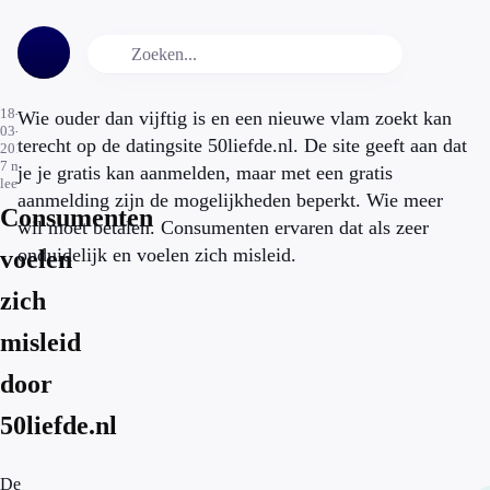
18-
Wie ouder dan vijftig is en een nieuwe vlam zoekt kan
03-
terecht op de datingsite 50liefde.nl. De site geeft aan dat
2017
7
min.
je je gratis kan aanmelden, maar met een gratis
leestijd
aanmelding zijn de mogelijkheden beperkt. Wie meer
Consumenten
wil moet betalen. Consumenten ervaren dat als zeer
onduidelijk en voelen zich misleid.
voelen
zich
misleid
door
50liefde.nl
De