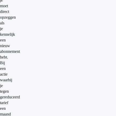
je
moet
direct
opzeggen
als
je
kennelijk
een
nieuw
abonnement
hebt.
Bij
een
actie
waarbij
je
tegen
gereduceerd
tarief
een
maand