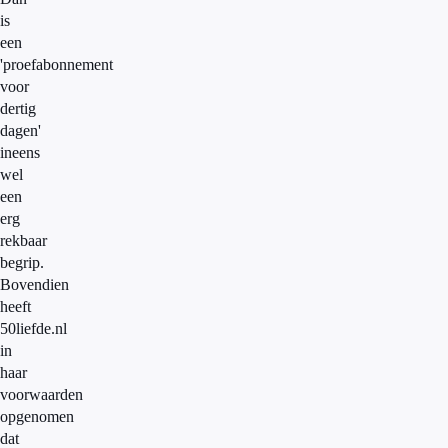
is
een
'proefabonnement
voor
dertig
dagen'
ineens
wel
een
erg
rekbaar
begrip.
Bovendien
heeft
50liefde.nl
in
haar
voorwaarden
opgenomen
dat