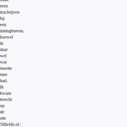
eens
inschrijven
bij
een
datingbureau,
hoewel
ik
daar
wel
wat
moeite
mee
had.
Ik
kwam
terecht
op
de
site
50liefde.nl.'