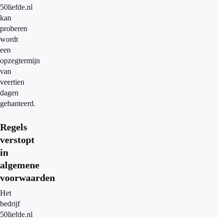
50liefde.nl
kan
proberen
wordt
een
opzegtermijn
van
veertien
dagen
gehanteerd.
Regels
verstopt
in
algemene
voorwaarden
Het
bedrijf
50liefde.nl