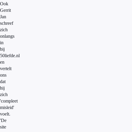
Ook
Gerrit
Jan
schreef
zich
onlangs
in
bij
50liefde.nl
en
vertelt
ons
dat
hij
zich
'compleet
misleid'
voelt.
'De
site