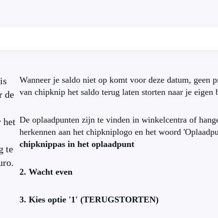
Wanneer je saldo niet op komt voor deze datum, geen pr
is
van chipknip het saldo terug laten storten naar je eigen
r de
De oplaadpunten zijn te vinden in winkelcentra of hange
 het
herkennen aan het chipkniplogo en het woord 'Oplaadpu
chipknippas in het oplaadpunt
g te
uro.
2. Wacht even
3. Kies optie '1' (TERUGSTORTEN)