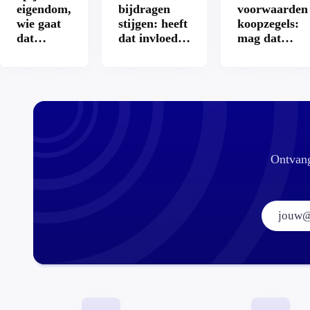
eigendom,
bijdragen
voorwaarden
wie gaat
stijgen: heeft
koopzegels:
dat
dat invloed
mag dat
betalen?
op je
zomaar?
hypotheek?
Ontvang