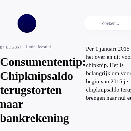
1
min. leestijd
04-02-2014
Per 1 januari 2015 
het over en uit voo
Consumententip:
chipknip. Het is
Chipknipsaldo
belangrijk om voor
begin van 2015 je
terugstorten
chipknipsaldo teru
brengen naar nul e
naar
bankrekening