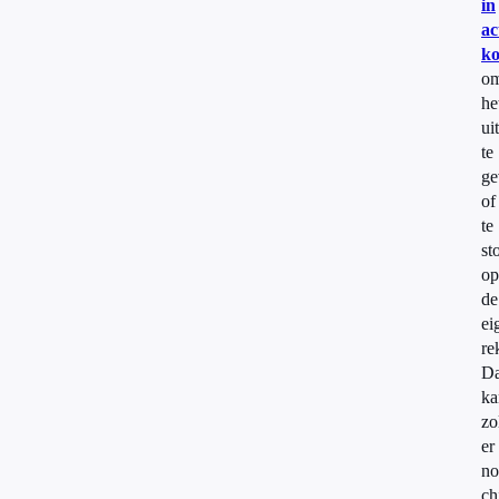
in
ac
k
o
he
uit
te
ge
of
te
st
op
de
ei
re
Da
ka
zo
er
no
ch