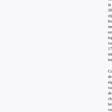
in
20
zi
ho
me
ee
to
va
17
mi
tr
Cu
de
ei
va
de
ch
be
vo