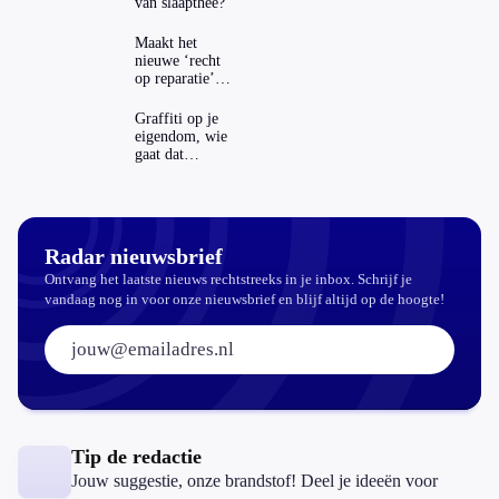
van slaapthee?
Maakt het
nieuwe ‘recht
op reparatie’
repareren ook
echt
Graffiti op je
aantrekkelijker?
eigendom, wie
gaat dat
betalen?
Radar nieuwsbrief
Ontvang het laatste nieuws rechtstreeks in je inbox. Schrijf je
vandaag nog in voor onze nieuwsbrief en blijf altijd op de hoogte!
E-mailadres:
Tip de redactie
Jouw suggestie, onze brandstof! Deel je ideeën voor