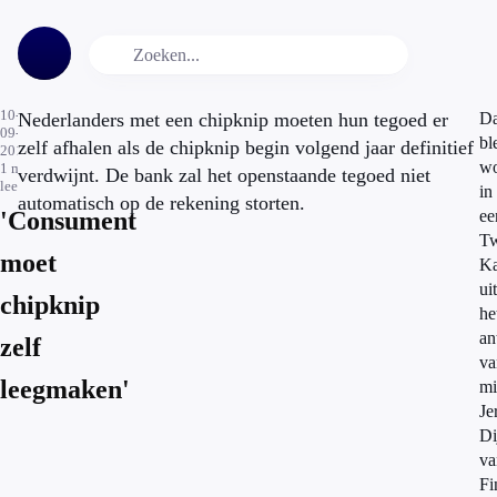
10-
Nederlanders met een chipknip moeten hun tegoed er
Da
09-
bl
zelf afhalen als de chipknip begin volgend jaar definitief
2014
wo
1
min.
verdwijnt. De bank zal het openstaande tegoed niet
leestijd
in
automatisch op de rekening storten.
'Consument
ee
T
moet
Ka
uit
chipknip
he
an
zelf
va
leegmaken'
mi
Je
Di
va
Fi