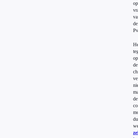
op
vr
va
de
P
He
te
op
de
ch
ve
ni
ma
de
co
mo
du
we
ze