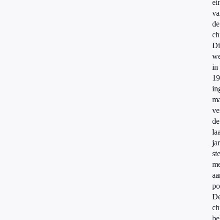
ei
va
de
ch
Di
we
in
19
in
ma
ve
de
la
ja
st
me
aa
po
D
ch
be