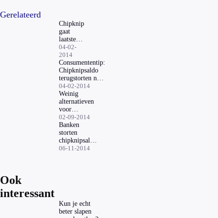
Gerelateerd
Chipknip
gaat
laatste
jaar in
04-02-
2014
Consumententip:
Chipknipsaldo
terugstorten naar
bankrekening
04-02-2014
Weinig
alternatieven
voor
chipknip
02-09-2014
Banken
storten
chipknipsaldo
terug
06-11-2014
Ook
interessant
Kun je echt
beter slapen