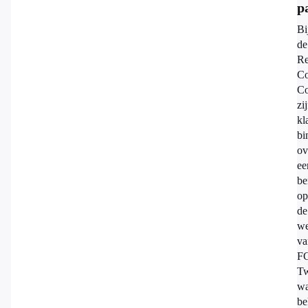
p
Bi
de
Re
C
Co
zi
kl
bi
ov
ee
be
op
de
we
va
F
Tw
wa
be