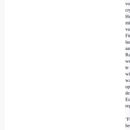
vo
cr
He
mi
va
Fi
la
aa
Ra
we
te
wi
wa
op
de
Eu
re
‘F
he