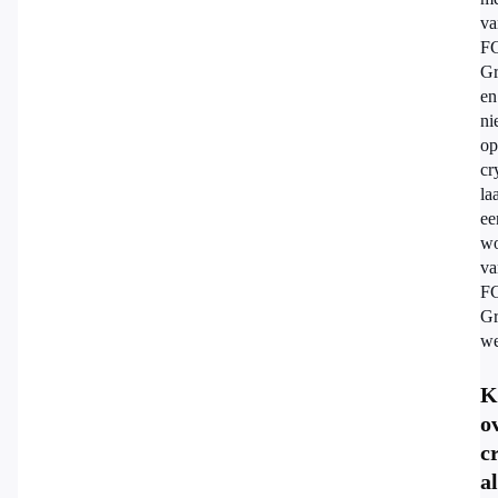
va
F
Gr
en
ni
op
cr
la
ee
wo
va
F
Gr
we
K
o
c
al