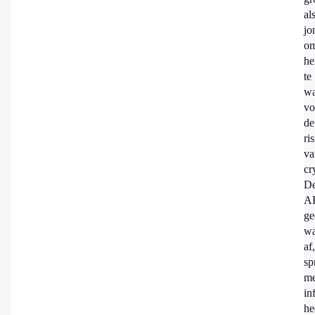
al
jo
o
he
te
wa
vo
de
ri
va
cr
D
A
ge
wa
af,
sp
me
in
he