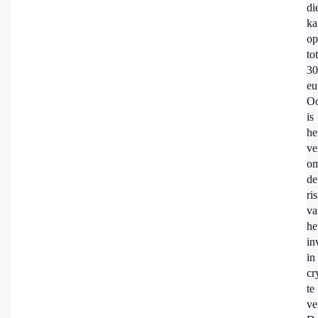
di
ka
op
tot
30
eu
O
is
he
ve
o
de
ri
va
he
in
in
cr
te
ve