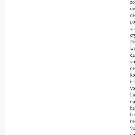
zo
ov
de
po
va
cr
Er
wo
da
vo
de
ko
te
vo
in
op
he
be
be
va
gr