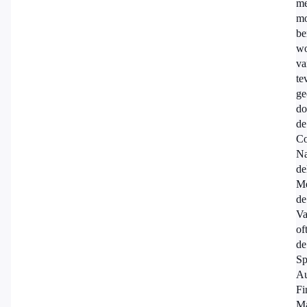
me
mo
be
wo
va
te
ge
do
de
Co
Na
de
Me
de
Va
of
de
Sp
Au
Fi
Ma