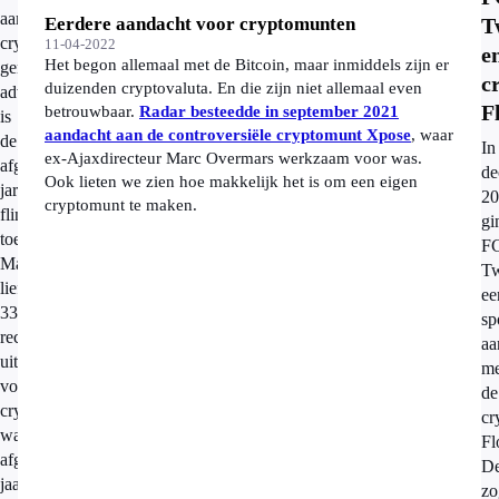
aantal
Eerdere aandacht voor cryptomunten
T
crypto-
11-04-2022
e
Het begon allemaal met de Bitcoin, maar inmiddels zijn er
gerelateerde
c
duizenden cryptovaluta. En die zijn niet allemaal even
advertenties
F
betrouwbaar.
Radar besteedde in september 2021
is
aandacht aan de controversiële cryptomunt Xpose
, waar
de
In
ex-Ajaxdirecteur Marc Overmars werkzaam voor was.
afgelopen
de
Ook lieten we zien hoe makkelijk het is om een eigen
jaren
20
cryptomunt te maken.
flink
gi
toegenomen.
F
Maar
Tw
liefst
ee
33.000
sp
reclame-
aa
uitingen
me
voor
de
crypto
cr
waren
Fl
afgelopen
D
jaar
zo