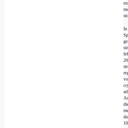
en
mo
st
In
Sp
ge
si
fe
20
st
re
vo
cr
ad
Ad
di
me
da
10