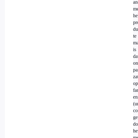
an
me
he
pr
du
te
m
is
da
on
pa
za
op
fa
en
(u
co
ge
do
he
me