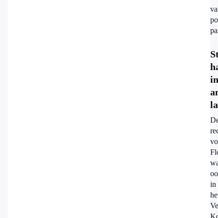
va
po
pa
S
h
i
a
l
D
re
vo
Fl
w
oo
in
he
Ve
Ko