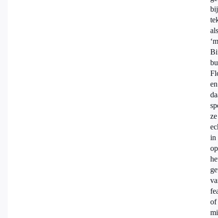
bi
te
al
‘m
Bi
bu
Fl
en
da
sp
ze
ec
in
op
he
ge
va
fe
of
mi