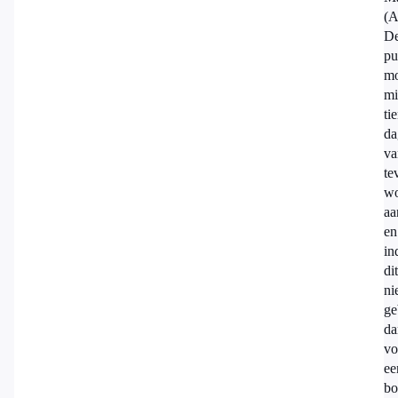
(
D
pu
mo
mi
ti
da
va
te
wo
aa
en
in
dit
ni
ge
da
vo
ee
bo