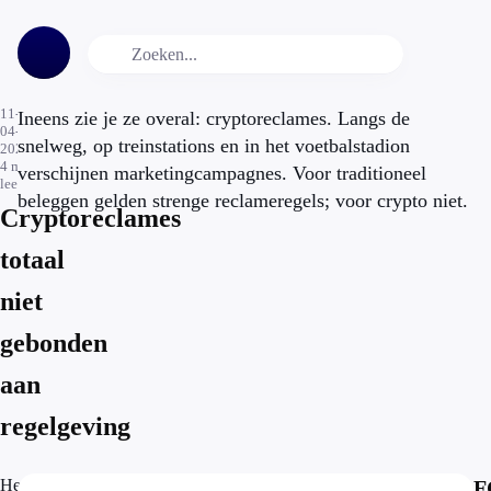
11-
Ineens zie je ze overal: cryptoreclames. Langs de
04-
snelweg, op treinstations en in het voetbalstadion
2022
4
min.
verschijnen marketingcampagnes. Voor traditioneel
leestijd
beleggen gelden strenge reclameregels; voor crypto niet.
Cryptoreclames
totaal
niet
gebonden
aan
regelgeving
Het
F