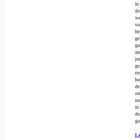
in
de
w
va
he
ge
ga
aa
jo
ge
en
ho
de
on
na
in
de
ga
Le