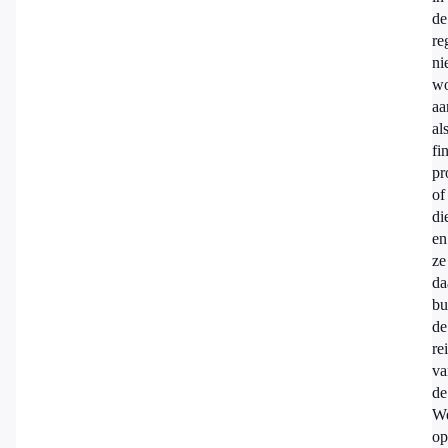
de
re
ni
wo
aa
al
fi
pr
of
di
en
ze
da
bu
de
re
va
de
W
op