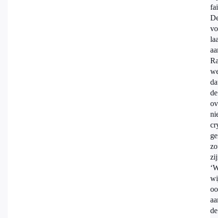
fai
D
vo
la
aa
Ra
we
da
de
ov
ni
cr
ge
zo
zi
‘W
wi
oo
aa
de