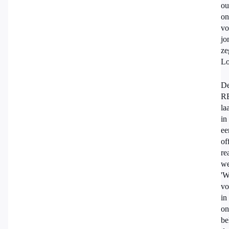
ou
on
vo
jo
ze
Lo
D
R
la
in
ee
of
re
we
'W
vo
in
on
be