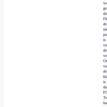
wo
ge
da
Fl
de
ni
pa
is
va
de
vo
On
va
de
kl
is
da
F
Tw
ha