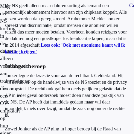
Ge
Mag
De NS geeft alleen maar dalurenkorting als iemand een
persoonlijk abonnement hiervoor aan zijn chipkaart koppelt. Alle
de
reizen worden dan geregistreerd. Arnhemmer Michiel Jonker
NS
spreekt van discriminatie, omdat mensen die anoniem willen
korting
reizen dus meer moeten betalen. Voorheen konden reizigers voor
in
de daluren nog een goedkoper los treinkaartje kopen, maar dat is
de
in 2014 afgeschaft.
Lees ook: 'Ook met anonieme kaart wil ik
daluren
korting krijgen'
alleen
voorbehouden
In hoger beroep
aan
Jonker legde de kwestie voor aan de rechtbank Gelderland. Hij
treinreizigers
wil dat de AP op de handelwijze van de NS toeziet en de privacy
die
vooropstelt. De rechtbank gaf hem deels gelijk en gelastte dat de
een
AP in ieder geval onderzoek moest doen naar deze praktijk van
de NS. De AP heeft dat inmiddels gedaan maar wil daar
OV-
inhoudelijk niets over kwijt, omdat de zaak nog onder de rechter
chipkaart
is.
op
hun
Zowel Jonker als de AP ging in hoger beroep bij de Raad van
eigen