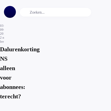
03-
09-
2017
2
min.
leestijd
Dalurenkorting
NS
alleen
voor
abonnees:
terecht?