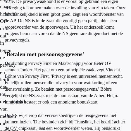
State. De privacywaakhond is er vooral op gebrand een eigen
naam
afweging te kunnen maken over de invulling van zijn taken. Onze
hebben?
onafhankelijkheid is een groot goed, zegt een woordvoerster van
Of
de AP. De NS is in de zaak die voorligt geen partij, aldus een
woordvoerder van de spoorwegen. Uit het onderzoek komt
druist
volgens hem naar voren dat de NS geen rare dingen doet met de
dat
privacyregels.
in
tegen
'Betalen met persoonsgegevens'
de
De stichting Privacy First en Maatschappij voor Beter OV
privacy
steunen Jonker. Het gaat om een principiële zaak, zegt Vincent
en
Böhre van Privacy First. 'Privacy is een universeel mensenrecht.
leidt
Feitelijk ruilen mensen die privacy in voor wat korting of een
dat
dienstverlening. Ze betalen met persoonsgegevens.' Böhre
tot
vergelijkt de NS-zaak met de bonuskaart van de Albert Heijn.
discriminatie
Inmiddels bestaat er ook een anonieme bonuskaart.
van
De NS wijst erop dat vervoersbedrijven de reisgegevens niet
mensen
kunnen inzien. 'Die bevinden zich bij Translink, het bedrijf achter
die
de OV-chipkaart', laat een woordvoerder weten. Hij benadrukt
anoniem