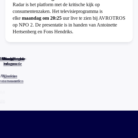
Radar is het platform met de kritische kijk op
consumentenzaken. Het televisieprogramma is
elke
maandag om 20:25
uur live te zien bij AVROTROS
op NPO 2. De presentatie is in handen van Antoinette
Hertsenberg en Fons Hendriks.
Home
Actueel
Uitzendingen
Reacties
Programma-
Veelgestelde
informatie
vragen
Algemene
Privacy
Cookies
voorwaarden
statements