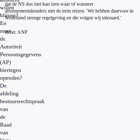
dat de NS dus niet kan zien waar of wanneer
willen
abonnementshouders met de trein reizen. 'We hebben daarvoor in
blijven?
Nederland strenge regelgeving en die volgen wij uiteraard.'
En
moet
Bron: ANP
de
Autoriteit
Persoonsgegevens
(AP)
hiertegen
optreden?
De
afdeling
bestuursrechtspraak
van
de
Raad
van