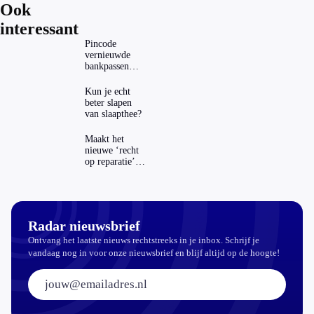
Ook
interessant
Pincode
vernieuwde
bankpassen
zichtbaar in
ING-app: is dat
Kun je echt
wel veilig?
beter slapen
van slaapthee?
Maakt het
nieuwe ‘recht
op reparatie’
repareren ook
echt
aantrekkelijker?
Radar nieuwsbrief
Ontvang het laatste nieuws rechtstreeks in je inbox. Schrijf je
vandaag nog in voor onze nieuwsbrief en blijf altijd op de hoogte!
E-mailadres: