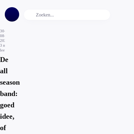
30-
08-
2023
3
min.
leestijd
De
all
season
band:
goed
idee,
of