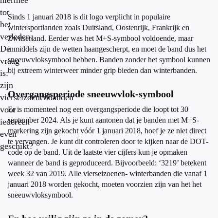
hiermee
tot
Sinds 1 januari 2018 is dit logo verplicht in populaire
het
wintersportlanden zoals Duitsland, Oostenrijk, Frankrijk en
verleden.
Zwitserland. Eerder was het M+S-symbool voldoende, maar
De
inmiddels zijn de wetten haangescherpt, en moet de band dus het
sneeuwvloksymbool hebben. Banden zonder het symbool kunnen
vraag
bij extreem winterweer minder grip bieden dan winterbanden.
is:
zijn
Overgangsperiode sneeuwvlok-symbool
vierseizoenenbanden
voor
Er is momenteel nog een overgangsperiode die loopt tot 30
september 2024. Als je kunt aantonen dat je banden met M+S-
iedereen
markering zijn gekocht vóór 1 januari 2018, hoef je ze niet direct
even
te vervangen. Je kunt dit controleren door te kijken naar de DOT-
geschikt?
code op de band. Uit de laatste vier cijfers kun je opmaken
wanneer de band is geproduceerd. Bijvoorbeeld: ‘3219’ betekent
week 32 van 2019. Alle vierseizoenen- winterbanden die vanaf 1
januari 2018 worden gekocht, moeten voorzien zijn van het het
sneeuwvloksymbool.