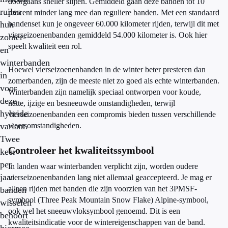
doorgaans sneller slijten. Gemiddeld gaan deze banden tot 10
ruilen
procent minder lang mee dan reguliere banden. Met een standaard
hun
bandenset kun je ongeveer 60.000 kilometer rijden, terwijl dit met
vierseizoenenbanden gemiddeld 54.000 kilometer is. Ook hier
zomer-
speelt kwaliteit een rol.
en
winterbanden
Hoewel vierseizoenenbanden in de winter beter presteren dan
in
zomerbanden, zijn de meeste niet zo goed als echte winterbanden.
voor
Winterbanden zijn namelijk speciaal ontworpen voor koude,
deze
natte, ijzige en besneeuwde omstandigheden, terwijl
hybride
vierseizoenenbanden een compromis bieden tussen verschillende
variant.
weersomstandigheden.
Twee
Controleer het kwaliteitssymbool
keer
per
In landen waar winterbanden verplicht zijn, worden oudere
jaar
vierseizoenenbanden lang niet allemaal geaccepteerd. Je mag er
alleen rijden met banden die zijn voorzien van het 3PMSF-
banden
symbool (Three Peak Mountain Snow Flake) Alpine-symbool,
wisselen
ook wel het sneeuwvloksymbool genoemd. Dit is een
behoort
kwaliteitsindicatie voor de wintereigenschappen van de band.