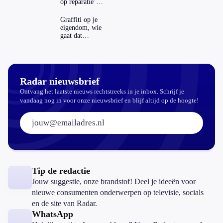
op reparatie’
repareren ook
echt
Graffiti op je
aantrekkelijker?
eigendom, wie
gaat dat
betalen?
Radar nieuwsbrief
Ontvang het laatste nieuws rechtstreeks in je inbox. Schrijf je
vandaag nog in voor onze nieuwsbrief en blijf altijd op de hoogte!
E-mailadres:
Tip de redactie
Jouw suggestie, onze brandstof! Deel je ideeën voor
nieuwe consumenten onderwerpen op televisie, socials
en de site van Radar.
WhatsApp