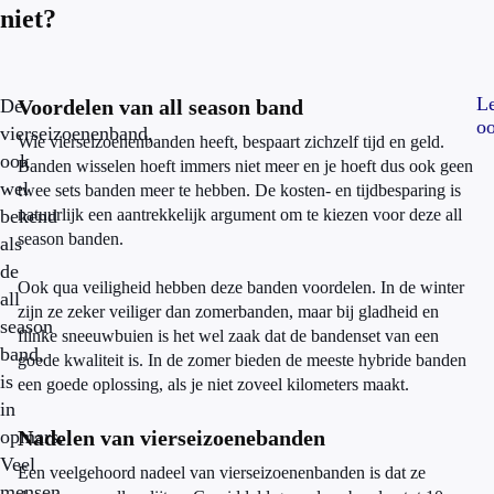
niet?
L
De
Voordelen van all season band
o
vierseizoenenband,
Wie vierseizoenenbanden heeft, bespaart zichzelf tijd en geld.
ook
Banden wisselen hoeft immers niet meer en je hoeft dus ook geen
wel
twee sets banden meer te hebben. De kosten- en tijdbesparing is
bekend
natuurlijk een aantrekkelijk argument om te kiezen voor deze all
season banden.
als
de
Ook qua veiligheid hebben deze banden voordelen.
In de winter
all
zijn ze zeker veiliger dan zomerbanden, maar bij gladheid en
season
flinke sneeuwbuien is het wel zaak dat de bandenset van een
band,
goede kwaliteit is. In de zomer bieden de meeste hybride banden
is
een goede oplossing, als je niet zoveel kilometers maakt.
in
opmars.
Nadelen van vierseizoenebanden
Veel
Een veelgehoord nadeel van vierseizoenenbanden is dat ze
mensen