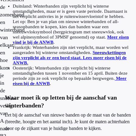
Duitsland: Winterbanden zijn verplicht bij winterse
de
omstandigheden, maar er is geen vaste periode. Daarnaast is
zomerband
het verplicht antivries in je ruitenwisservloeistof te hebben.
en
Let op: Ben je van plan om nieuwe winterbanden of all-
seasonbanden te kopen, kies dan banden waar een
winterband
sneeuwvloksymbool (bergpictogram met sneeuwvlok, ook
van
wel alpinesymbool of 3PMSF genoemd) op staat.
Meer eisen
vind je bij de ANWB
.
elkaar
Frankrijk: Winterbanden zijn niet verplicht, maar worden wel
en
aangeraden bij winterse omstandigheden.
Sneeuwkettingen
zijn verplicht als er een bord staat. Lees meer eisen bij de
hoe
ANWB.
kom
Oostenrijk: Winterbanden zijn verplicht bij winterse
omstandigheden tussen 1 november en 15 april. Buiten deze
je
periode zijn ze ook verplicht op bepaalde bergwegen.
Meer
in
eisen bij de ANWB
.
de
Waar moet ik op letten bij de aanschaf van
sneeuw
winterbanden?
veilig
van
Let bij de aanschaf van nieuwe banden op de maat van de banden
A
(breedte, hoogte en het aantal inch). Je kunt de maten achterhalen
naar
door op de zijkant van je huidige banden te kijken.