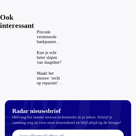
Ook
interessant
Pincode
vernieuwde
bankpassen
zichtbaar in
ING-app: is dat
Kun je echt
wel veilig?
beter slapen
van slaapthee?
Maakt het
nieuwe ‘recht
op reparatie’
repareren ook
echt
aantrekkelijker?
Radar nieuwsbrief
Ontvang het laatste nieuws rechtstreeks in je inbox. Schrijf je
vandaag nog in voor onze nieuwsbrief en blijf altijd op de hoogte!
E-mailadres: