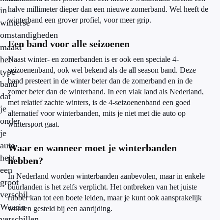
halve millimeter dieper dan een nieuwe zomerband. Wel heeft de
in
winterband een grover profiel, voor meer grip.
winterse
omstandigheden
Een band voor alle seizoenen
maakt
het
Naast winter- en zomerbanden is er ook een speciale 4-
seizoenenband, ook wel bekend als de all season band. Deze
type
band presteert in de winter beter dan de zomerband en in de
band
zomer beter dan de winterband. In een vlak land als Nederland,
dat
met relatief zachte winters, is de 4-seizoenenband een goed
je
alternatief voor winterbanden, mits je niet met die auto op
onder
wintersport gaat.
je
auto
Waar en wanneer moet je winterbanden
hebt
hebben?
een
In Nederland worden winterbanden aanbevolen, maar in enkele
groot
buurlanden is het zelfs verplicht. Het ontbreken van het juiste
verschil.
rubber kan tot een boete leiden, maar je kunt ook aansprakelijk
Waarin
worden gesteld bij een aanrijding.
verschillen