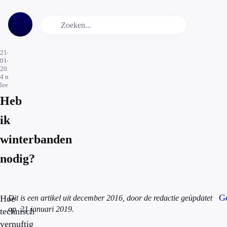
21-
01-
2019
4
min.
leestijd
Heb
ik
winterbanden
nodig?
Ge
Hoe
Dit is een artikel uit december 2016, door de redactie geüpdatet
op 21 januari 2019.
technisch
vernuftig