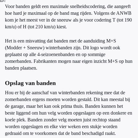
B?
Voor banden geldt een maximale snelheidscodering, die aangeeft
hoe hard je maximaal op de band mag rijden. Volgens de ANWB
kom je het meest ver in de sneeuw als je voor codering T (tot 190
km/u) of H (tot 210 km/u) kiest.
Het is een misvatting dat banden met de aanduiding M+S
(Modder + Sneeuw) winterbanden zijn. Dit logo wordt ook
geplaatst op alle 4-seizoenenbanden en op sommige
zomerbanden. Fabrikanten mogen naar eigen inzicht M+S op hun
banden plaatsen.
Opslag van banden
Hou er bij de aanschaf van winterbanden rekening mee dat de
zomerbanden ergens moeten worden gestald. Dit kan meestal bij
de garage, maar het kan ook prima thuis. Banden kunnen het
beste liggend om hun velg worden opgeslagen op een donkere en
koele plek. Banden zonder velg moeten juist rechtop staand
worden opgeslagen en elke vier weken een stukje worden
gedraaid om te voorkomen dat de band beschadigd raakt.