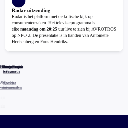
Radar uitzending
Radar is het platform met de kritische kijk op
consumentenzaken. Het televisieprogramma is
elke
maandag om 20:25
uur live te zien bij AVROTROS
op NPO 2. De presentatie is in handen van Antoinette
Hertsenberg en Fons Hendriks.
Home
Actueel
Uitzendingen
Reacties
Programma-
Veelgestelde
informatie
vragen
Algemene
Privacy
Cookies
voorwaarden
statements