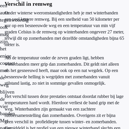
Verschil in remweg
een
auto
Onder winterse weeromstandigheden heb je met winterbanden
een veel kortere remweg. Bij een snelheid van 50 kilometer per
tegenwoordig
uur op een besneeuwde weg en een temperatuur van min vijf
ook
graden Celsius is de remweg op winterbanden ongeveer 27 meter,
mag
terwijl dit op zomerbanden met dezelfde omstandigheden bijna 65
zijn,
meter is.
het
enige
Als de temperatuur onder de zeven graden ligt, hebben
contact
winterbanden meer grip dan zomerbanden. Dit geldt niet alleen
met
als het gesneeuwd heeft, maar ook op een nat wegdek. Op een
besneeuwde helling is wegrijden met zomerbanden vanuit
de
stilstand lastig, zo niet in sommige gevallen onmogelijk.
weg
blijven
Het verschil tussen deze prestaties ontstaat doordat rubber bij lage
de
temperaturen hard wordt. Hierdoor verliest de band grip met de
vier
weg. Winterbanden zijn gemaakt van een zachtere
banden.
rubbersamenstelling dan zomerbanden. Overigens zit er bijna
Met
geen verschil in profieldiepte tussen winter- en zomerbanden.
name
Gemiddeld is het profiel van een nieuwe winterband slechts een