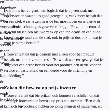
en
daardoor
Daarom is het volgens hem logisch dat je bij een zaak met
vallen
topservice en waar alles goed geregeld is, vaak meer betaalt dan
de
bij een plek waar je zelf naar de bar moet lopen en je biertje in
verschillen
een net niet schoon glas geserveerd krijgt. “Er zit nou eenmaal
tussen
verschil tussen een nieuwe zaak op een toplocatie en een oude
kroeg aan de rand van de stad, ook in prijs en dus ook in wat je
horecazaken
voor je biertje betaalt.”
steeds
meer
Brouwer legt uit dat je daarom niet alleen voor het product
op.
betaalt, maar ook voor de rest: ‘’Er wordt weleens gezegd dat je
Waar
ongeveer een derde betaalt voor het product, een derde voor de
je
service en gastvrijheid en een derde voor de inrichting en
bij
aankleding.’’
de
Zaken die bewust op prijs inzetten
ene
zaak
Brouwer vertelt dat bierprijzen ook kunnen verschillen omdat
inmiddels
sommige horecazaken bewust op prijs concurreren. “Een zaak
al
kan zich bijvoorbeeld richten op jonge mensen of studenten, en