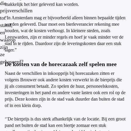
die
makkelijk het bier geleverd kan worden.
prijsverschillen
tot
“In Amsterdam mag er bijvoorbeeld alleen binnen bepaalde tijden
worden geleverd. Daar moet een bierleverancier rekening mee
stand,
houden, wat de kosten verhoogt. In kleinere steden, zoals
en
Leeuwarden, zijn er minder regels en hoef je vaak minder ver de
waarop
stad in te rijden. Daardoor zijn de leveringskosten daar een stuk
zijn
lager.”
ze
gebaseerd?
De kosten van de horecazaak zelf spelen mee
Naast de verschillen in inkoopprijs bij horecazaken zitten er
volgens Brouwer ook andere kosten verwerkt in de bierprijs die
jij als consument betaalt. Zo spelen de huur, personeelskosten,
investeringen in het pand en andere vaste lasten ook een rol op de
prijs. Deze kosten zijn in de stad vaak duurder dan buiten de stad
of in een klein dorp.
‘’De bierprijs is dus sterk afhankelijk van de locatie. Bij een groot
pand net buiten de stad kan een biertje zomaar een stuk