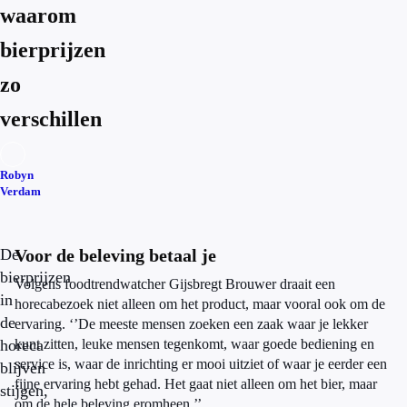
waarom
bierprijzen
zo
verschillen
Robyn
Verdam
De
Voor de beleving betaal je
bierprijzen
Volgens foodtrendwatcher Gijsbregt Brouwer draait een
in
horecabezoek niet alleen om het product, maar vooral ook om de
de
ervaring. ‘’De meeste mensen zoeken een zaak waar je lekker
horeca
kunt zitten, leuke mensen tegenkomt, waar goede bediening en
service is, waar de inrichting er mooi uitziet of waar je eerder een
blijven
fijne ervaring hebt gehad. Het gaat niet alleen om het bier, maar
stijgen,
om de hele beleving eromheen.’’