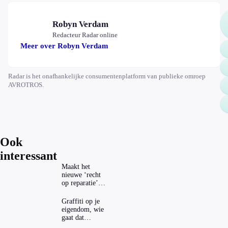
Robyn Verdam
Redacteur Radar online
Meer over Robyn Verdam
Radar is het onafhankelijke consumentenplatform van publieke omroep
AVROTROS.
Ook
interessant
Maakt het
nieuwe ‘recht
op reparatie’
repareren ook
echt
Graffiti op je
aantrekkelijker?
eigendom, wie
gaat dat
betalen?