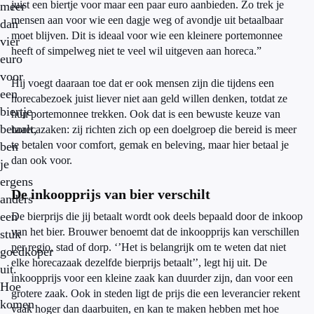
juist een biertje voor maar een paar euro aanbieden. Zo trek je
meer
mensen aan voor wie een dagje weg of avondje uit betaalbaar
dan
moet blijven. Dit is ideaal voor wie een kleinere portemonnee
vier
heeft of simpelweg niet te veel wil uitgeven aan horeca.”
euro
voor
Hij voegt daaraan toe dat er ook mensen zijn die tijdens een
een
horecabezoek juist liever niet aan geld willen denken, totdat ze
biertje
hun portemonnee trekken. Ook dat is een bewuste keuze van
betaalt,
horecazaken: zij richten zich op een doelgroep die bereid is meer
te betalen voor comfort, gemak en beleving, maar hier betaal je
ben
dan ook voor.
je
ergens
De inkoopprijs van bier verschilt
anders
een
De bierprijs die jij betaalt wordt ook deels bepaald door de inkoop
van het bier. Brouwer benoemt dat de inkoopprijs kan verschillen
stuk
per regio, stad of dorp. ‘’Het is belangrijk om te weten dat niet
goedkoper
elke horecazaak dezelfde bierprijs betaalt’’, legt hij uit. De
uit.
inkoopprijs voor een kleine zaak kan duurder zijn, dan voor een
Hoe
grotere zaak. Ook in steden ligt de prijs die een leverancier rekent
komen
vaak hoger dan daarbuiten, en kan te maken hebben met hoe