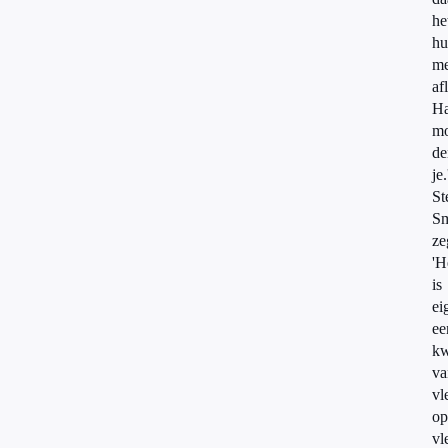
he
hu
m
af
Ha
mo
de
je.
St
Sm
ze
'H
is
ei
ee
kw
va
vl
op
vl