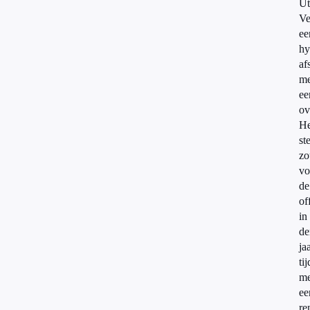
Ut
Ve
ee
hy
af
me
ee
ov
He
ste
zo
vo
de
of
in
de
ja
tij
me
ee
re