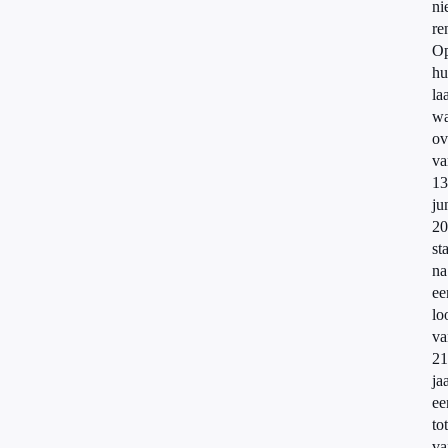
ni
re
O
hu
la
wa
ov
va
13
ju
20
st
na
ee
lo
va
21
ja
ee
to
va