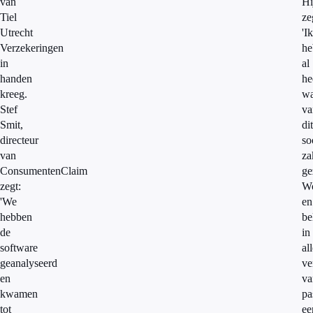
van
Hi
Tiel
ze
Utrecht
'Ik
Verzekeringen
he
in
al
handen
he
kreeg.
wa
Stef
va
Smit,
dit
directeur
so
van
za
ConsumentenClaim
ge
zegt:
Wo
'We
en
hebben
be
de
in
software
all
geanalyseerd
ve
en
va
kwamen
pa
tot
ee