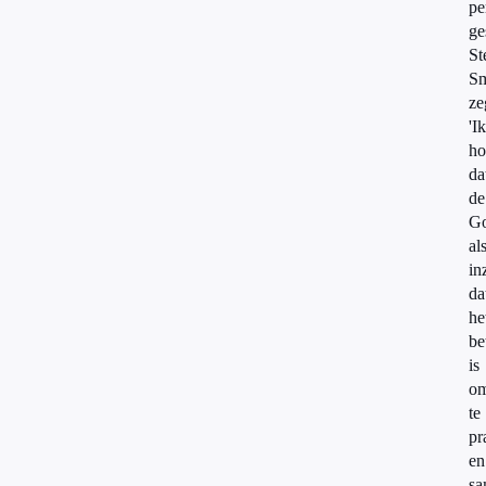
pe
ge
St
Sm
ze
'Ik
ho
da
de
G
al
in
da
he
be
is
o
te
pr
en
sa