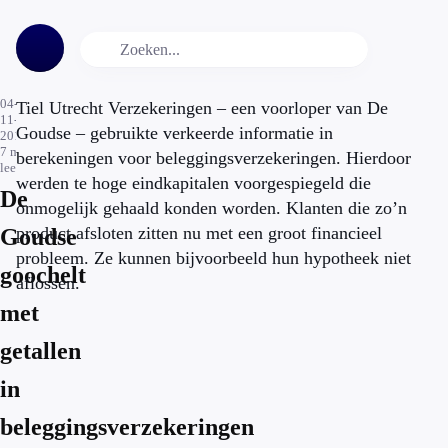
04-
Tiel Utrecht Verzekeringen – een voorloper van De
11-
Goudse – gebruikte verkeerde informatie in
2019
7
min.
berekeningen voor beleggingsverzekeringen. Hierdoor
leestijd
werden te hoge eindkapitalen voorgespiegeld die
De
onmogelijk gehaald konden worden. Klanten die zo’n
product afsloten zitten nu met een groot financieel
Goudse
probleem. Ze kunnen bijvoorbeeld hun hypotheek niet
goochelt
aflossen.
met
getallen
in
beleggingsverzekeringen