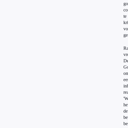
go
co
te
kr
vo
ge
Ra
vr
D
G
o
ee
in
re
'W
he
de
be
be