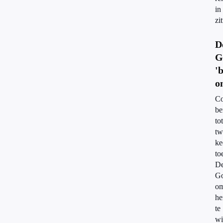
in
zit
D
G
'
o
Co
be
tot
tw
ke
to
D
G
o
he
te
wi