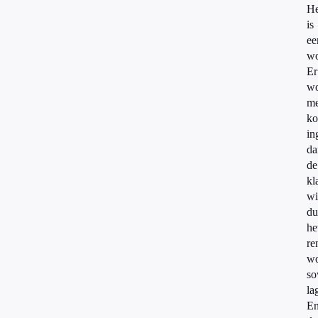
He
is
ee
wo
Er
wo
me
ko
in
da
de
kl
wi
du
he
re
wo
so
la
E