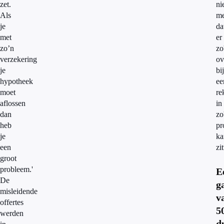
zet.
ni
Als
me
je
da
met
er
zo’n
zo
verzekering
ov
je
bi
hypotheek
ee
moet
re
aflossen
in
dan
zo
heb
pr
je
ka
een
zit
groot
probleem.'
E
De
g
misleidende
v
offertes
5
werden
d