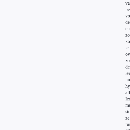
va
be
vo
de
ei
zo
k
te
ov
zo
de
le
hu
hy
af
Ie
m
st
ze
ru