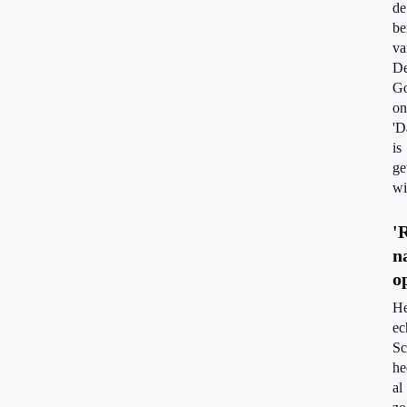
de
be
va
D
G
on
'D
is
g
wi
'
n
o
He
ec
Sc
he
al