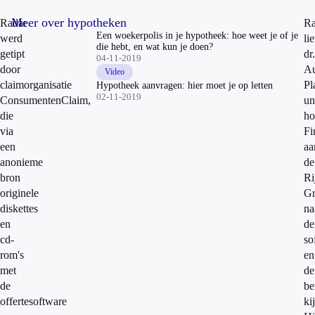
Meer over hypotheken
Radar
Ra
Een woekerpolis in je hypotheek: hoe weet je of je
werd
lie
die hebt, en wat kun je doen?
getipt
dr.
04-11-2019
door
A
Video
claimorganisatie
Pl
Hypotheek aanvragen: hier moet je op letten
02-11-2019
ConsumentenClaim,
un
die
ho
via
Fi
een
aa
anonieme
de
bron
Ri
originele
Gr
diskettes
na
en
de
cd-
so
rom's
en
met
de
de
be
offertesoftware
ki