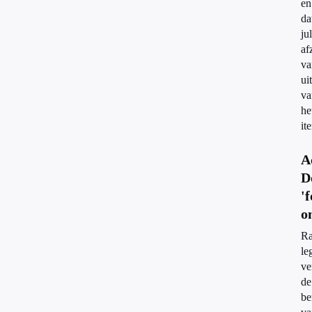
en
da
jul
af
va
ui
va
he
it
A
D
'
o
Ra
le
ve
de
be