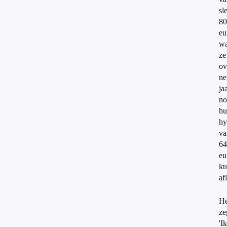
sl
80
eu
w
ze
ov
ne
ja
no
hu
hy
va
64
eu
ku
af
H
ze
'Ik