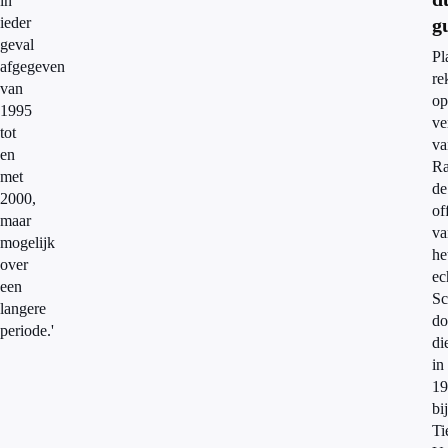
in
ieder
g
geval
Pl
afgegeven
re
van
op
1995
ve
tot
va
en
Ra
met
de
2000,
of
maar
va
mogelijk
he
over
ec
een
Sc
langere
do
periode.'
di
in
19
bij
Ti