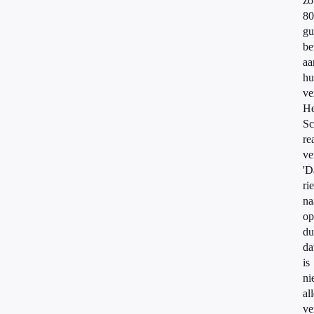
zo
80
gu
be
aa
hu
ve
H
Sc
re
ve
'D
ri
na
op
du
da
is
ni
al
ve