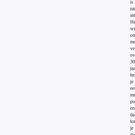
is
ni
in
He
we
on
mo
ve
ov
30
ja
he
je
ee
mo
po
en
da
ku
je
da