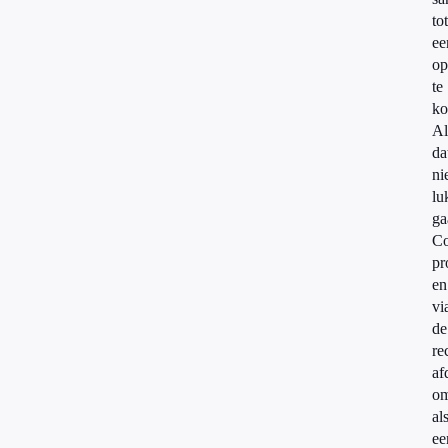
tot
ee
op
te
ko
Al
da
ni
lu
ga
Co
pr
en
vi
de
re
af
o
al
ee