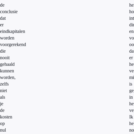
de
he
conclusie
ho
dat
in
er
di
eindkapitalen
en
worden
vo
voorgerekend
oo
die
da
nooit
er
gehaald
he
kunnen
ve
worden,
mi
zelfs
is
niet
ge
als
in
je
he
de
ve
kosten
Ik
op
he
nul
no