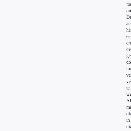
fo
on
D
ac
he
ee
cr
de
ge
do
me
ve
ve
te
we
Al
me
di
in
di