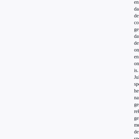
en
da
de
co
ge
da
de
on
en
on
is.
Ju
sp
he
na
ge
re
ge
me
de
sp