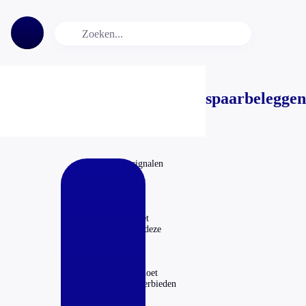
spaarbeleggen
Steeds meer signalen
van dubieuze
beleggingen
29-09-2021
Hoe begin je met
beleggen? Volg deze
stappen
15-06-2021
CPB: Kabinet moet
cryptomunten verbieden
in Nederland
11-06-2021