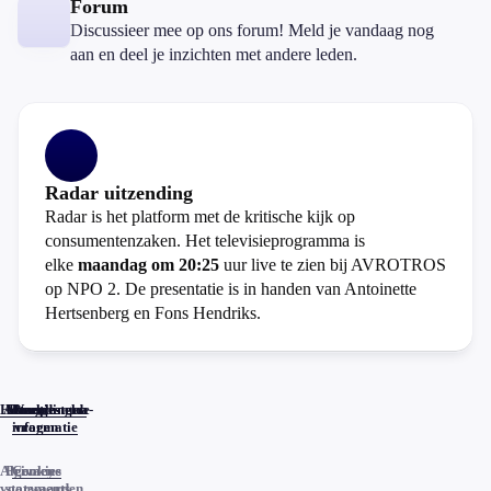
Forum
Discussieer mee op ons forum! Meld je vandaag nog
aan en deel je inzichten met andere leden.
Radar uitzending
Radar is het platform met de kritische kijk op
consumentenzaken. Het televisieprogramma is
elke
maandag om 20:25
uur live te zien bij AVROTROS
op NPO 2. De presentatie is in handen van Antoinette
Hertsenberg en Fons Hendriks.
Home
Actueel
Uitzendingen
Reacties
Programma-
Veelgestelde
informatie
vragen
Algemene
Privacy
Cookies
voorwaarden
statements