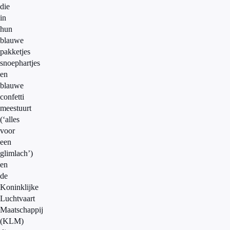
die
in
hun
blauwe
pakketjes
snoephartjes
en
blauwe
confetti
meestuurt
(‘alles
voor
een
glimlach’)
en
de
Koninklijke
Luchtvaart
Maatschappij
(KLM)