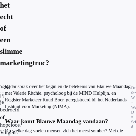
het
echt
of
een
slimme
marketingtruc?
Voel
Radar sprak over het begin en de betekenis van Blauwe Maandag
De
met Valerie Ritchie, psycholoog bij de MIND Hulplijn, en
fo
jij
W
Register Marketeer Ruud Boer, geregistreerd bij het Nederlands
je
=
Instituut voor Marketing (NIMA).
We
bedroefd
D
of
=
Waar komt Blauwe Maandag vandaan?
Sc
hopeloos?
d
Op welke dag voelen mensen zich het meest somber? Met die
Volgens
=