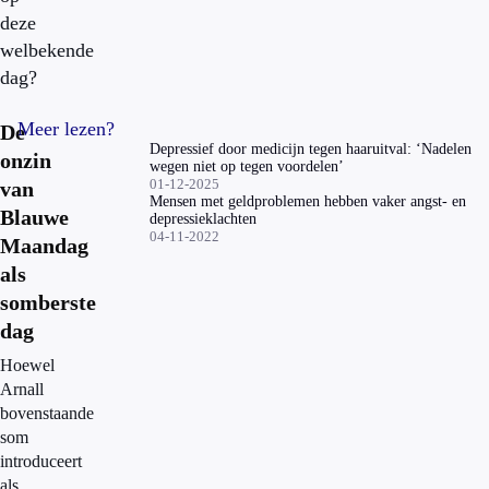
deze
welbekende
dag?
Meer lezen?
De
Depressief door medicijn tegen haaruitval: ‘Nadelen
onzin
wegen niet op tegen voordelen’
01-12-2025
van
Mensen met geldproblemen hebben vaker angst- en
Blauwe
depressieklachten
04-11-2022
Maandag
als
somberste
dag
Hoewel
Arnall
bovenstaande
som
introduceert
als