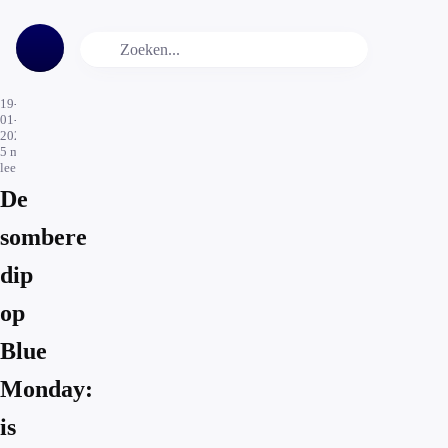
19-
01-
2026
5
min.
leestijd
De
sombere
dip
op
Blue
Monday:
is