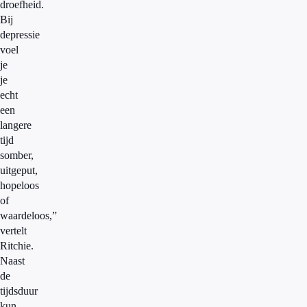
droefheid.
Bij
depressie
voel
je
je
echt
een
langere
tijd
somber,
uitgeput,
hopeloos
of
waardeloos,”
vertelt
Ritchie.
Naast
de
tijdsduur
kun