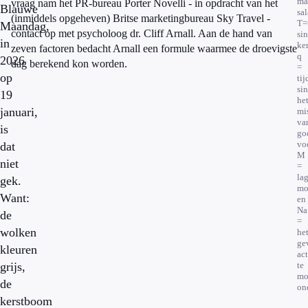
ma
vraag nam het PR-bureau Porter Novelli - in opdracht van het
Blauwe
sal
(inmiddels opgeheven) Britse marketingbureau Sky Travel -
T=
Maandag,
contact op met psycholoog dr. Cliff Arnall. Aan de hand van
si
in
ker
zeven factoren bedacht Arnall een formule waarmee de droevigste
q
2026
dag berekend kon worden.
=
op
tij
si
19
he
januari,
mi
va
is
go
vo
dat
M
niet
=
la
gek.
mo
Want:
en
Na
de
=
wolken
he
ge
kleuren
act
grijs,
te
mo
de
on
kerstboom