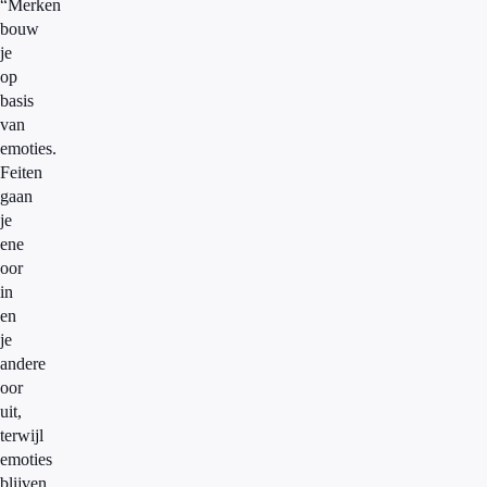
“Merken
bouw
je
op
basis
van
emoties.
Feiten
gaan
je
ene
oor
in
en
je
andere
oor
uit,
terwijl
emoties
blijven