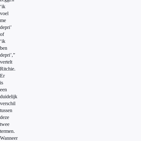
‘ik
voel
me
depri’
of
‘ik
ben
depri’,”
vertelt
Ritchie.
Er
is
een
duidelijk
verschil
tussen
deze
twee
termen.
Wanneer