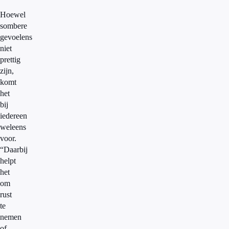
Hoewel
sombere
gevoelens
niet
prettig
zijn,
komt
het
bij
iedereen
weleens
voor.
“Daarbij
helpt
het
om
rust
te
nemen
of