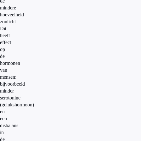
de
mindere
hoeveelheid
zonlicht.
Dit
heeft
effect
op
de
hormonen
van
mensen:
bijvoorbeeld
minder
serotonine
(gelukshormoon)
en
een
disbalans
in
de