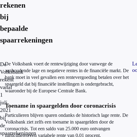
rekenen
bij
bepaalde
spaarrekeningen
L
De
De Volksbank voert de rentewijziging door vanwege de
o
aanhoudende lage en negatieve rentes in de financiële markt. De
Volksbank
bank moet in veel gevallen een rentevergoeding betalen over het
rekent
spaargeld dat bij financiële instellingen is ondergebracht,
vanaf
waaronder bij de Europese Centrale Bank.
1
juli
Toename in spaargelden door coronacrisis
2021
Particulieren blijven sparen ondanks de historisch lage rente. De
bij
Volksbank ziet zelfs een toename in spaargelden door de
de
coronacrisis. Tot een saldo van 25.000 euro ontvangen
spaarrekeningen
particulieren een variabele rente van 0,01 procent.