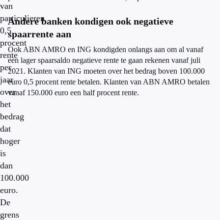
van
particulieren
Andere banken kondigen ook negatieve
0,5
spaarrente aan
procent
Ook ABN AMRO en ING kondigden onlangs aan om al vanaf
rente
een lager spaarsaldo negatieve rente te gaan rekenen vanaf juli
per
2021. Klanten van ING moeten over het bedrag boven 100.000
jaar
euro 0,5 procent rente betalen. Klanten van ABN AMRO betalen
over
vanaf 150.000 euro een half procent rente.
het
bedrag
dat
hoger
is
dan
100.000
euro.
De
grens