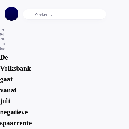
19-
04-
2021
1
min.
leestijd
De
Volksbank
gaat
vanaf
juli
negatieve
spaarrente