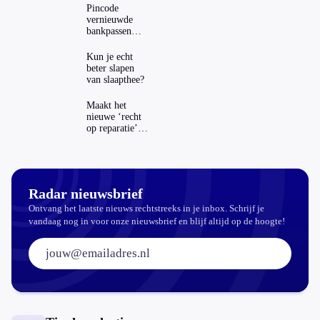
Pincode
vernieuwde
bankpassen
zichtbaar in
ING-app: is dat
Kun je echt
wel veilig?
beter slapen
van slaapthee?
Maakt het
nieuwe ‘recht
op reparatie’
repareren ook
echt
aantrekkelijker?
Radar nieuwsbrief
Ontvang het laatste nieuws rechtstreeks in je inbox. Schrijf je
vandaag nog in voor onze nieuwsbrief en blijf altijd op de hoogte!
E-mailadres: