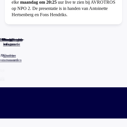
elke
maandag om 20:25
uur live te zien bij AVROTROS
op NPO 2. De presentatie is in handen van Antoinette
Hertsenberg en Fons Hendriks.
Home
Actueel
Uitzendingen
Reacties
Programma-
Veelgestelde
informatie
vragen
Algemene
Privacy
Cookies
voorwaarden
statements