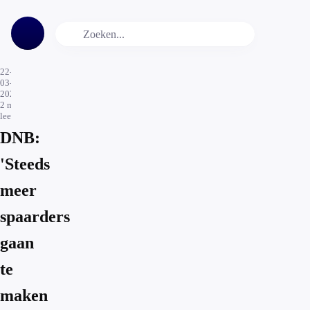
22-
03-
2021
2
min.
leestijd
DNB:
'Steeds
meer
spaarders
gaan
te
maken