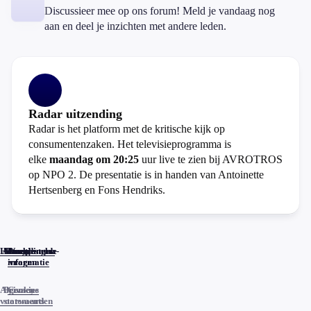
Discussieer mee op ons forum! Meld je vandaag nog
aan en deel je inzichten met andere leden.
Radar uitzending
Radar is het platform met de kritische kijk op
consumentenzaken. Het televisieprogramma is
elke
maandag om 20:25
uur live te zien bij AVROTROS
op NPO 2. De presentatie is in handen van Antoinette
Hertsenberg en Fons Hendriks.
Home
Actueel
Uitzendingen
Reacties
Programma-
Veelgestelde
informatie
vragen
Algemene
Privacy
Cookies
voorwaarden
statements