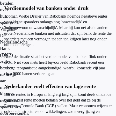
betalen
Verdienmodel van banken onder druk
over
hun
Topman Wiebe Draijer van Rabobank noemde negatieve rentes
voor kleine spaarders onlangs nog 'onwenselijk' en
spaargeld.
'buitengewoon onwaarschijnlijk'. Maar hij kon net als de andere
Volgens
grote Nederlandse banken niet uitsluiten dat zijn bank de rente die
De
spaarders met een vermogen tot een ton krijgen later nog onder
Nederlandsche
nul moet brengen.
Bank
(DNB)
Door de situatie staat het verdienmodel van banken flink onder
zullen
druk. Niet voor niets heeft bijvoorbeeld Rabobank recent een
banken
stevige reorganisatie aangekondigd, waarbij komende vijf jaar
circa 5000 banen verloren gaan.
namelijk
aan
Nederlander voelt effecten van lage rente
meer
klanten
Dat de rentes in Europa al lang erg laag zijn, komt deels omdat de
negatieve
banken zelf rente moeten betalen over het geld dat ze bij de
Europese Centrale Bank (ECB) stallen. Maar economen wijzen er
spaarrentes
ook op dat structurele ontwikkelingen, zoals vergrijzing en
doorberekenen,