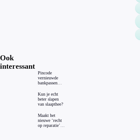
Ook
interessant
Pincode
vernieuwde
bankpassen
zichtbaar in
ING-app: is dat
Kun je echt
wel veilig?
beter slapen
van slaapthee?
Maakt het
nieuwe ‘recht
op reparatie’
repareren ook
echt