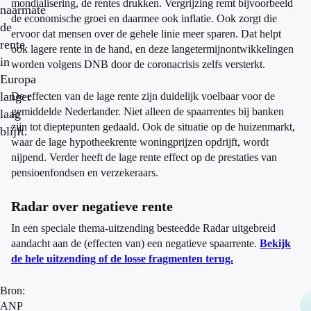
mondialisering, de rentes drukken. Vergrijzing remt bijvoorbeeld
naarmate
de economische groei en daarmee ook inflatie. Ook zorgt die
de
ervoor dat mensen over de gehele linie meer sparen. Dat helpt
rente
ook lagere rente in de hand, en deze langetermijnontwikkelingen
in
worden volgens DNB door de coronacrisis zelfs versterkt.
Europa
langer
De effecten van de lage rente zijn duidelijk voelbaar voor de
gemiddelde Nederlander. Niet alleen de spaarrentes bij banken
laag
zijn tot dieptepunten gedaald. Ook de situatie op de huizenmarkt,
blijft.
waar de lage hypotheekrente woningprijzen opdrijft, wordt
nijpend. Verder heeft de lage rente effect op de prestaties van
pensioenfondsen en verzekeraars.
Radar over negatieve rente
In een speciale thema-uitzending besteedde Radar uitgebreid
aandacht aan de (effecten van) een negatieve spaarrente.
Bekijk
de hele uitzending of de losse fragmenten terug.
Bron:
ANP