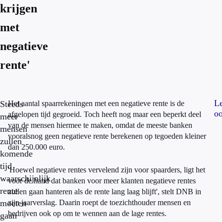
krijgen
met
negatieve
rente'
L
Steeds
Het aantal spaarrekeningen met een negatieve rente is de
oo
afgelopen tijd gegroeid. Toch heeft nog maar een beperkt deel
meer
van de mensen hiermee te maken, omdat de meeste banken
mensen
vooralsnog geen negatieve rente berekenen op tegoeden kleiner
zullen
dan 250.000 euro.
komende
tijd
'Hoewel negatieve rentes vervelend zijn voor spaarders, ligt het
waarschijnlijk
voor de hand dat banken voor meer klanten negatieve rentes
rente
zullen gaan hanteren als de rente lang laag blijft', stelt DNB in
moeten
zijn jaarverslag. Daarin roept de toezichthouder mensen en
bedrijven ook op om te wennen aan de lage rentes.
gaan