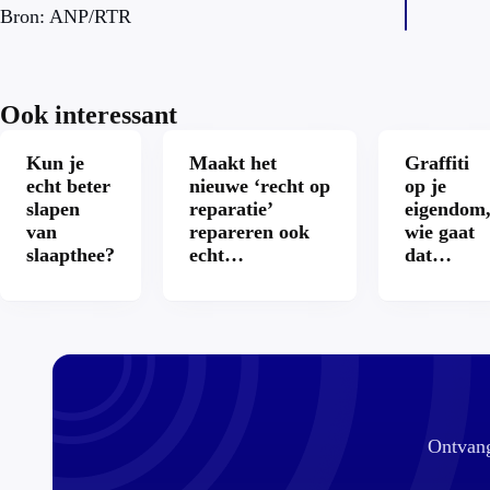
Bron: ANP/RTR
Ook interessant
Kun je
Maakt het
Graffiti
echt beter
nieuwe ‘recht op
op je
slapen
reparatie’
eigendom
van
repareren ook
wie gaat
slaapthee?
echt
dat
aantrekkelijker?
betalen?
Ontvang