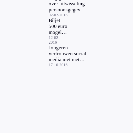
over uitwisseling
persoonsgegevens
met VS
02-02-2016
Biljet
500 euro
mogelijk
in de
12-02-
2016
ban
Jongeren
vertrouwen social
media niet met
persoonsgegevens
17-10-2016