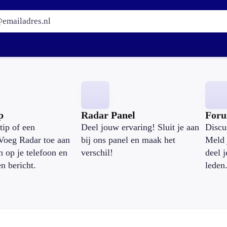
E-mailadres:
p
Radar Panel
For
tip of een
Deel jouw ervaring! Sluit je aan
Discu
Voeg Radar toe aan
bij ons panel en maak het
Meld 
n op je telefoon en
verschil!
deel 
en bericht.
leden