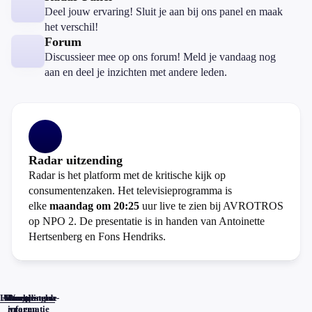
Deel jouw ervaring! Sluit je aan bij ons panel en maak
het verschil!
Forum
Discussieer mee op ons forum! Meld je vandaag nog
aan en deel je inzichten met andere leden.
Radar uitzending
Radar is het platform met de kritische kijk op
consumentenzaken. Het televisieprogramma is
elke
maandag om 20:25
uur live te zien bij AVROTROS
op NPO 2. De presentatie is in handen van Antoinette
Hertsenberg en Fons Hendriks.
Home
Actueel
Uitzendingen
Reacties
Programma-
Veelgestelde
informatie
vragen