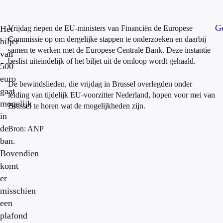
Ge
Het
Vrijdag riepen de EU-ministers van Financiën de Europese
Commissie op om dergelijke stappen te onderzoeken en daarbij
biljet
samen te werken met de Europese Centrale Bank. Deze instantie
van
beslist uiteindelijk of het biljet uit de omloop wordt gehaald.
500
euro
De bewindslieden, die vrijdag in Brussel overlegden onder
gaat
leiding van tijdelijk EU-voorzitter Nederland, hopen voor mei van
mogelijk
Brussel te horen wat de mogelijkheden zijn.
in
de
Bron: ANP
ban.
Bovendien
komt
er
misschien
een
plafond