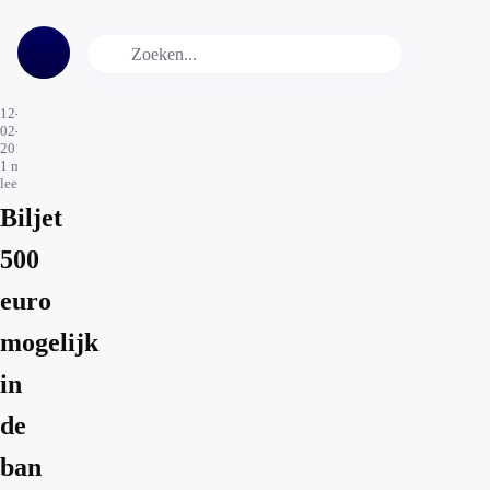
12-
02-
2016
1
min.
leestijd
Biljet
500
euro
mogelijk
in
de
ban