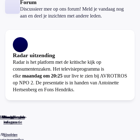
Forum
Discussieer mee op ons forum! Meld je vandaag nog
aan en deel je inzichten met andere leden.
Radar uitzending
Radar is het platform met de kritische kijk op
consumentenzaken. Het televisieprogramma is
elke
maandag om 20:25
uur live te zien bij AVROTROS
op NPO 2. De presentatie is in handen van Antoinette
Hertsenberg en Fons Hendriks.
Home
Actueel
Uitzendingen
Reacties
Programma-
Veelgestelde
informatie
vragen
Algemene
Privacy
Cookies
voorwaarden
statements