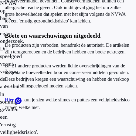
conserveermiddel gevonden. Conserveermiddelen kunnen een
NVWA
allergische reactie geven. Ook in dit geval ging het om zulke
op
grote hoeveelheden dat spelen met het slijm volgens de NVWA
basis
tot een 'ernstig gezondheidsrisico' kan leiden.
van
eigen
Boete en waarschuwingen uitgedeeld
onderzoek.
De producten zijn verboden, benadrukt de autoriteit. De artikelen
Dit
zijn teruggeroepen en de bedrijven hebben een boete gekregen.
speelgoed
vormt
Bij 21 andere producten werden lichte overschrijdingen van de
volgens
toegestane hoeveelheden boor en conserveermiddelen gevonden.
de
Deze bedrijven kregen een waarschuwing en hebben de verkoop
van het slijmspeelgoed moeten staken.
autoriteit
in
Hier
kun je zien welke slimes en putties een veiligheidsrisico
sommige
zijn en welke niet.
gevallen
een
'ernstig
veiligheidsrisico'.