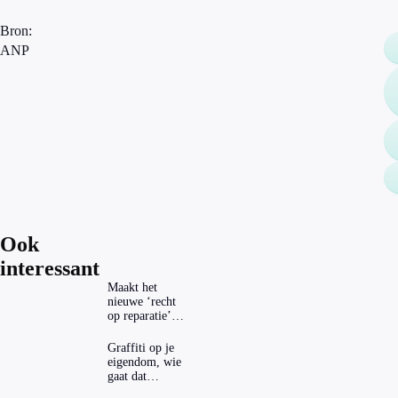
Bron:
ANP
Ook
interessant
Maakt het
nieuwe ‘recht
op reparatie’
repareren ook
echt
Graffiti op je
aantrekkelijker?
eigendom, wie
gaat dat
betalen?