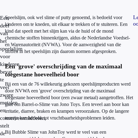
L
Een
Speelslijm, ook wel slime of putty genoemd, is bedoeld voor
oo
kinderen om te kneden, uit elkaar te trekken of te stuiteren. Een
deel
kind dat speelt met het slijm kan via de huid of de mond
van
chemische stoffen binnenkrijgen, aldus de Nederlandse Voedsel-
het
en Warenautoriteit (NVWA). Voor de aanwezigheid van die
speelslijm
stoffen in het speelslijm zijn daarom normen afgesproken.
voor
kinderen
Een 'grove' overschrijding van de maximaal
bevat
toegestane hoeveelheid boor
te
Bij een van de 76 willekeurig gekozen speelslijmproducten werd
veel
door NVWA een 'grove' overschrijding van de maximaal
zware
toegestane hoeveelheid boor (een zwaar metaal) aangetroffen. Het
metalen
gaat om Barrel-o-Slime van Jono Toys. Een teveel aan boor kan
en
irritatie, diarree, braken en krampen veroorzaken. Op de langere
conserveermiddelen,
termijn kan het ook tot vruchtbaarheidsproblemen leiden.
stelt
Bij Bubble Slime van JohnToy werd te veel van een
de