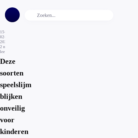
15-
02-
2022
2
min.
leestijd
Deze
soorten
speelslijm
blijken
onveilig
voor
kinderen