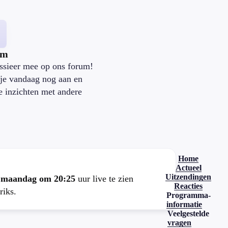
um
ssieer mee op ons forum!
je vandaag nog aan en
je inzichten met andere
.
Home
Actueel
Uitzendingen
e
maandag om 20:25
uur live te zien
Reacties
riks.
Programma-
informatie
Veelgestelde
vragen