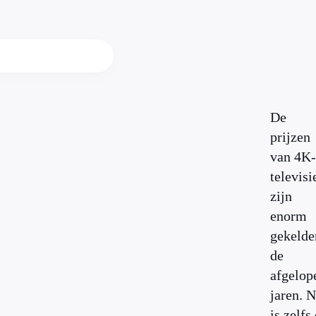
De
prijzen
van 4K-
televisi
zijn
enorm
gekelde
de
afgelop
jaren. 
is zelfs