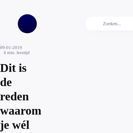
09-01-2019
4
min. leestijd
Dit is
de
reden
waarom
je wél