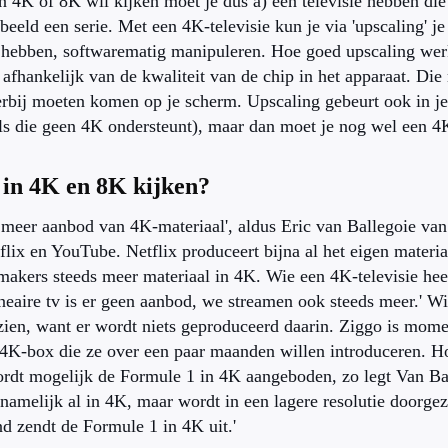
 in 4K of 8K wil kijken moet je dus a) een televisie hebben die
beeld een serie. Met een 4K-televisie kun je via 'upscaling' je
e hebben, softwarematig manipuleren. Hoe goed upscaling werk
 afhankelijk van de kwaliteit van de chip in het apparaat. Di
erbij moeten komen op je scherm. Upscaling gebeurt ook in je
s die geen 4K ondersteunt), maar dan moet je nog wel een 4K
 in 4K en 8K kijken?
 meer aanbod van 4K-materiaal', aldus Eric van Ballegoie van
lix en YouTube. Netflix produceert bijna al het eigen mater
akers steeds meer materiaal in 4K. Wie een 4K-televisie heef
ineaire tv is er geen aanbod, we streamen ook steeds meer.' Wi
 zien, want er wordt niets geproduceerd daarin. Ziggo is mome
4K-box die ze over een paar maanden willen introduceren. H
ordt mogelijk de Formule 1 in 4K aangeboden, zo legt Van Bal
 namelijk al in 4K, maar wordt in een lagere resolutie doorge
d zendt de Formule 1 in 4K uit.'