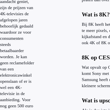
aandacht geniet,
zijn de prijzen van
4K-televisies de
Wat is 8K?
afgelopen jaren
Bij 8K heeft he
behoorlijk gedaald
te meer pixels,
waardoor ze voor
kijkafstand en d
consumenten
ook 4K of 8K o
steeds
betaalbaarder
worden. Je kan
8K op CES
geen reclamefolder
Wat opvalt op C
van een
komt Sony met 
elektronicawinkel
Samsung heeft r
openslaan of er is
kleinere scherm
wel een 4K-
televisie in de
aanbieding. Voor
Wat is ups
nog geen 500 euro