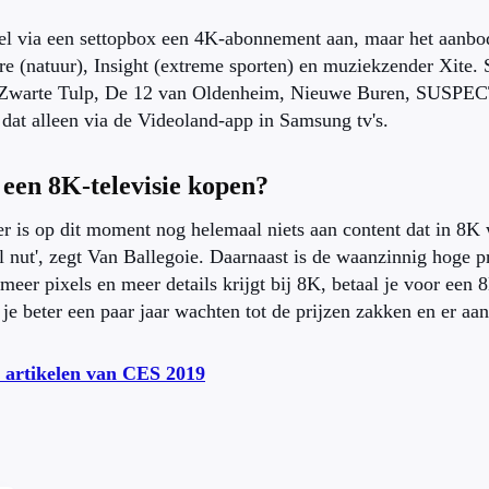
el via een settopbox een 4K-abonnement aan, maar het aanbod
e (natuur), Insight (extreme sporten) en muziekzender Xite.
ls Zwarte Tulp, De 12 van Oldenheim, Nieuwe Buren, SUSPE
dat alleen via de Videoland-app in Samsung tv's.
een 8K-televisie kopen?
r is op dit moment nog helemaal niets aan content dat in 8K
l nut', zegt Van Ballegoie. Daarnaast is de waanzinnig hoge 
meer pixels en meer details krijgt bij 8K, betaal je voor een 
 je beter een paar jaar wachten tot de prijzen zakken en er aan
 artikelen van CES 2019