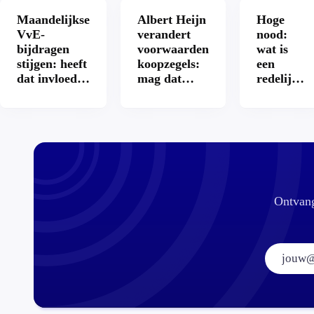
Maandelijkse
Albert Heijn
Hoge
VvE-
verandert
nood:
bijdragen
voorwaarden
wat is
stijgen: heeft
koopzegels:
een
dat invloed
mag dat
redelijke
op je
zomaar?
prijs
hypotheek?
voor een
openbaar
toilet?
Ontvang