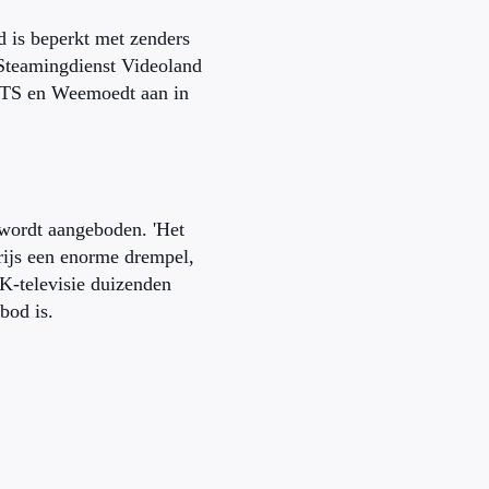
 is beperkt met zenders
 Steamingdienst Videoland
CTS en Weemoedt aan in
 wordt aangeboden. 'Het
prijs een enorme drempel,
8K-televisie duizenden
bod is.