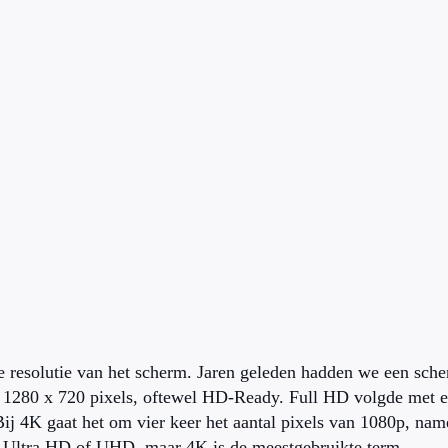
e resolutie van het scherm. Jaren geleden hadden we een sch
 1280 x 720 pixels, oftewel HD-Ready. Full HD volgde met 
Bij 4K gaat het om vier keer het aantal pixels van 1080p, na
r Ultra HD of UHD, maar 4K is de meestgebruikte term.