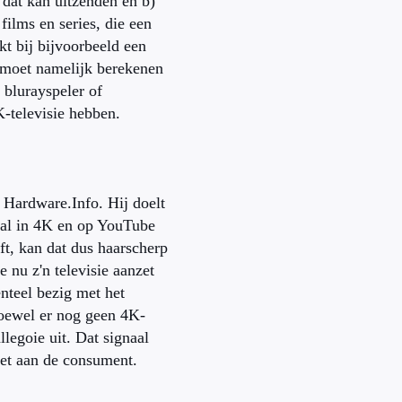
 dat kan uitzenden en b)
 films en series, die een
t bij bijvoorbeeld een
e moet namelijk berekenen
 blurayspeler of
-televisie hebben.
 Hardware.Info. Hij doelt
iaal in 4K en op YouTube
t, kan dat dus haarscherp
e nu z'n televisie aanzet
nteel bezig met het
oewel er nog geen 4K-
legoie uit. Dat signaal
zet aan de consument.