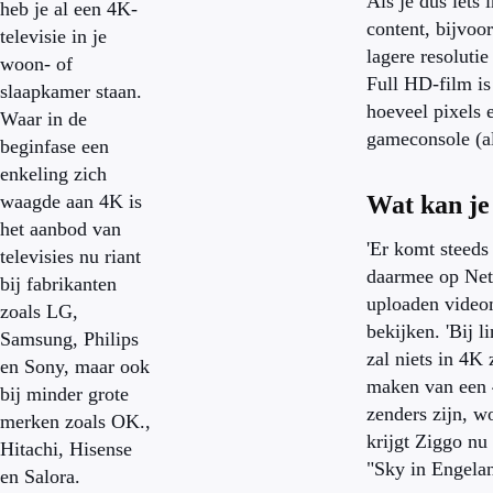
Als je dus iets
heb je al een 4K-
content, bijvoor
televisie in je
lagere resoluti
woon- of
Full HD-film is
slaapkamer staan.
hoeveel pixels 
Waar in de
gameconsole (al
beginfase een
enkeling zich
waagde aan 4K is
Wat kan je
het aanbod van
'Er komt steeds
televisies nu riant
daarmee op Netf
bij fabrikanten
uploaden videom
zoals LG,
bekijken. 'Bij l
Samsung, Philips
zal niets in 4K
en Sony, maar ook
maken van een 
bij minder grote
zenders zijn, w
merken zoals OK.,
krijgt Ziggo nu
Hitachi, Hisense
"Sky in Engelan
en Salora.