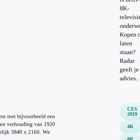
8K-
televisi
onderw
Kopen 
laten
staan?
Radar
geeft je
advies.
CES
2019
erm met bijvoorbeeld een
een verhouding van 1920
4K
melijk 3840 x 2160. We
8K