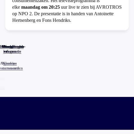
consumentenzaken. Het televisieprogramma is
elke
maandag om 20:25
uur live te zien bij AVROTROS
op NPO 2. De presentatie is in handen van Antoinette
Hertsenberg en Fons Hendriks.
Home
Actueel
Uitzendingen
Reacties
Programma-
Veelgestelde
informatie
vragen
Algemene
Privacy
Cookies
voorwaarden
statements