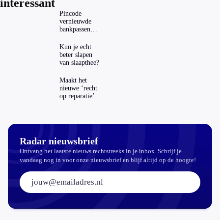
interessant
Pincode
vernieuwde
bankpassen
zichtbaar in
ING-app: is dat
Kun je echt
wel veilig?
beter slapen
van slaapthee?
Maakt het
nieuwe ‘recht
op reparatie’
repareren ook
echt
aantrekkelijker?
Radar nieuwsbrief
Ontvang het laatste nieuws rechtstreeks in je inbox. Schrijf je
vandaag nog in voor onze nieuwsbrief en blijf altijd op de hoogte!
E-mailadres: