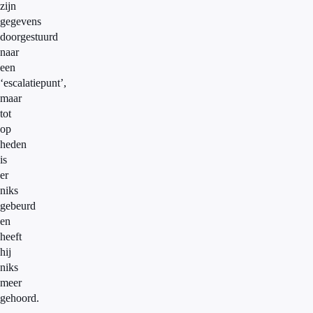
zijn
gegevens
doorgestuurd
naar
een
‘escalatiepunt’,
maar
tot
op
heden
is
er
niks
gebeurd
en
heeft
hij
niks
meer
gehoord.