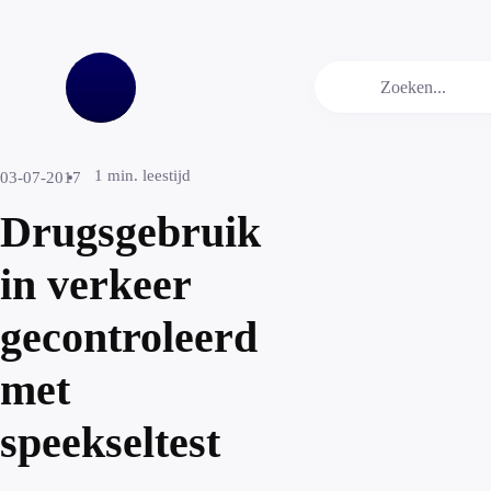
1
min. leestijd
03-07-2017
Drugsgebruik
in verkeer
gecontroleerd
met
speekseltest