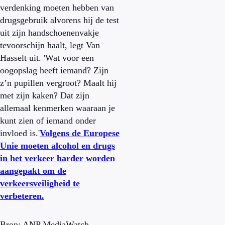
verdenking moeten hebben van
drugsgebruik alvorens hij de test
uit zijn handschoenenvakje
tevoorschijn haalt, legt Van
Hasselt uit. 'Wat voor een
oogopslag heeft iemand? Zijn
z’n pupillen vergroot? Maalt hij
met zijn kaken? Dat zijn
allemaal kenmerken waaraan je
kunt zien of iemand onder
invloed is.'
Volgens de Europese
Unie moeten alcohol en drugs
in het verkeer harder worden
aangepakt om de
verkeersveiligheid te
verbeteren.
Bron: ANP MediaWatch