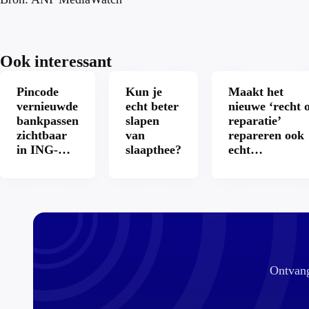
Ook interessant
Pincode
Kun je
Maakt het
vernieuwde
echt beter
nieuwe ‘recht 
bankpassen
slapen
reparatie’
zichtbaar
van
repareren ook
in ING-
slaapthee?
echt
app: is dat
aantrekkelijke
wel veilig?
Ontvang