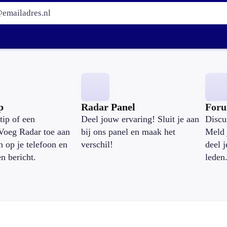
E-mailadres:
p
Radar Panel
For
tip of een
Deel jouw ervaring! Sluit je aan
Discu
Voeg Radar toe aan
bij ons panel en maak het
Meld 
n op je telefoon en
verschil!
deel 
en bericht.
leden