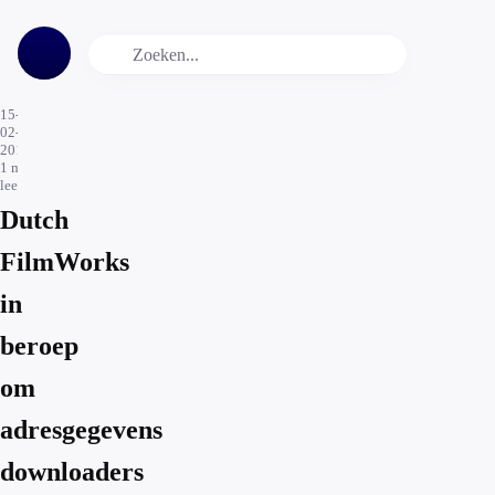
15-
02-
2019
1
min.
leestijd
Dutch
FilmWorks
in
beroep
om
adresgegevens
downloaders