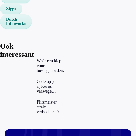
Ziggo
Dutch
Filmworks
Ook
interessant
Wéér een klap
voor
toeslagenouders
Code op je
rijbewijs
vanwege
AD(H)D of
autisme? Zo
Flitsmeister
verwijder je
straks
hem
verboden? Dit
zijn de regels
in Nederland
en het
buitenland