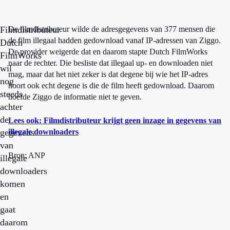
Filmdistributeur
De filmdistributeur wilde de adresgegevens van 377 mensen die
de film illegaal hadden gedownload vanaf IP-adressen van Ziggo.
Dutch
De provider weigerde dat en daarom stapte Dutch FilmWorks
FilmWorks
naar de rechter. Die besliste dat illegaal up- en downloaden niet
wil
mag, maar dat het niet zeker is dat degene bij wie het IP-adres
nog
hoort ook echt degene is die de film heeft gedownload. Daarom
steeds
hoefde Ziggo de informatie niet te geven.
achter
de
Lees ook: Filmdistributeur krijgt geen inzage in gegevens van
gegevens
illegale downloaders
van
Bron: ANP
illegale
downloaders
komen
en
gaat
daarom