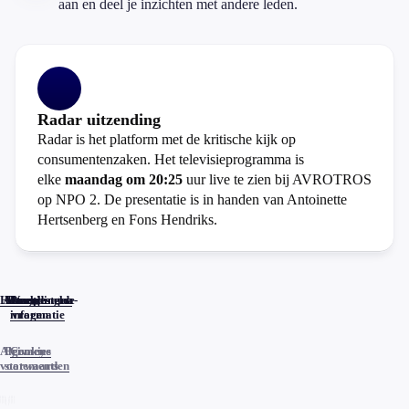
aan en deel je inzichten met andere leden.
Radar uitzending
Radar is het platform met de kritische kijk op
consumentenzaken. Het televisieprogramma is
elke
maandag om 20:25
uur live te zien bij AVROTROS
op NPO 2. De presentatie is in handen van Antoinette
Hertsenberg en Fons Hendriks.
Home
Actueel
Uitzendingen
Reacties
Programma-
Veelgestelde
informatie
vragen
Algemene
Privacy
Cookies
voorwaarden
statements