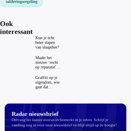
salderingsregeling
Ook
interessant
Kun je echt
beter slapen
van slaapthee?
Maakt het
nieuwe ‘recht
op reparatie’
repareren ook
echt
Graffiti op je
aantrekkelijker?
eigendom, wie
gaat dat
betalen?
Radar nieuwsbrief
Ontvang het laatste nieuws rechtstreeks in je inbox. Schrijf je
vandaag nog in voor onze nieuwsbrief en blijf altijd op de hoogte!