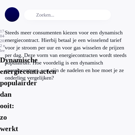
17-
Steeds meer consumenten kiezen voor een dynamisch
04-
energiecontract. Hierbij betaal je een wisselend tarief
2023
2
min.
voor je stroom per uur en voor gas wisselen de prijzen
leestijd
per dag. Deze vorm van energiecontracten wordt steeds
Dynamische
populairder. Hoe voordelig is een dynamisch
energiecontract, wat zijn de nadelen en hoe moet je ze
energiecontracten
onderling vergelijken?
populairder
dan
ooit:
zo
werkt