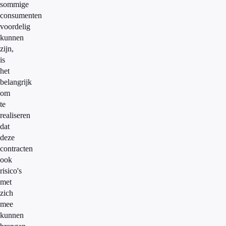
sommige
consumenten
voordelig
kunnen
zijn,
is
het
belangrijk
om
te
realiseren
dat
deze
contracten
ook
risico's
met
zich
mee
kunnen