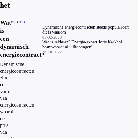
het
Lees ook
Wat
Dynamische energiecontracten steeds populairder:
is
dit is waarom
03-02-2023
een
Wat is salderen? Energie-expert Joris Kerkhof
dynamisch
beantwoordt al jullie vragen!
26-10-2022
energiecontract?
Dynamische
energiecontracten
zijn
een
vorm
van
energiecontracten
waarbij
de
prijs
van