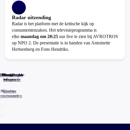
Radar uitzending
Radar is het platform met de kritische kijk op
consumentenzaken. Het televisieprogramma is
elke
maandag om 20:25
uur live te zien bij AVROTROS
op NPO 2. De presentatie is in handen van Antoinette
Hertsenberg en Fons Hendriks.
Home
Actueel
Uitzendingen
Reacties
Programma-
Veelgestelde
informatie
vragen
Algemene
Privacy
Cookies
voorwaarden
statements