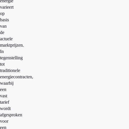
energie
varieert
op
basis
van
de
actuele
marktprijzen.
In
tegenstelling
tot
traditionele
energiecontracten,
waarbij
een
vast
tarief
wordt
afgesproken
voor
een