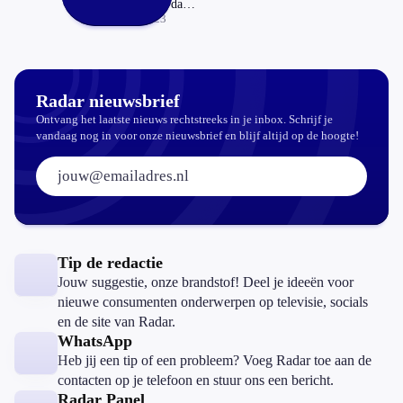
populairder dan
ooit: zo werkt het
17-04-2023
Radar nieuwsbrief
Ontvang het laatste nieuws rechtstreeks in je inbox. Schrijf je
vandaag nog in voor onze nieuwsbrief en blijf altijd op de hoogte!
E-mailadres:
Tip de redactie
Jouw suggestie, onze brandstof! Deel je ideeën voor
nieuwe consumenten onderwerpen op televisie, socials
en de site van Radar.
WhatsApp
Heb jij een tip of een probleem? Voeg Radar toe aan de
contacten op je telefoon en stuur ons een bericht.
Radar Panel