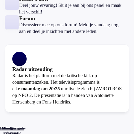
Deel jouw ervaring! Sluit je aan bij ons panel en maak
het verschil!
Forum
Discussieer mee op ons forum! Meld je vandaag nog
aan en deel je inzichten met andere leden.
Radar uitzending
Radar is het platform met de kritische kijk op
consumentenzaken. Het televisieprogramma is
elke
maandag om 20:25
uur live te zien bij AVROTROS
op NPO 2. De presentatie is in handen van Antoinette
Hertsenberg en Fons Hendriks.
Home
Actueel
Uitzendingen
Reacties
Programma-
Veelgestelde
informatie
vragen