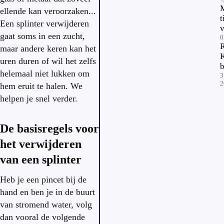
M
ellende kan veroorzaken...
t
Een splinter verwijderen
gaat soms in een zucht,
j
0
maar andere keren kan het
o
K
i
uren duren of wil het zelfs
b
h
helemaal niet lukken om
g
3
2
hem eruit te halen. We
o
helpen je snel verder.
c
De basisregels voor
het verwijderen
van een splinter
Heb je een pincet bij de
hand en ben je in de buurt
van stromend water, volg
dan vooral de volgende