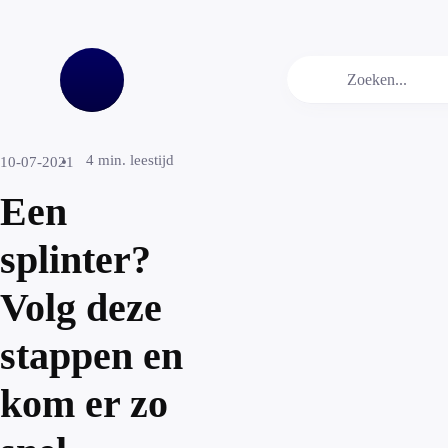
4
min. leestijd
10-07-2021
Een
splinter?
Volg deze
stappen en
kom er zo