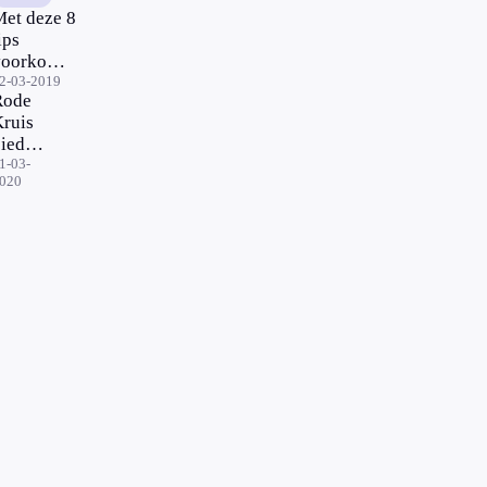
et deze 8
ips
voorkom
e
2-03-2019
Rode
ngevallen
ruis
n en om
iedt
et huis
ratis
1-03-
020
nline
EHBO-
ursus
aan