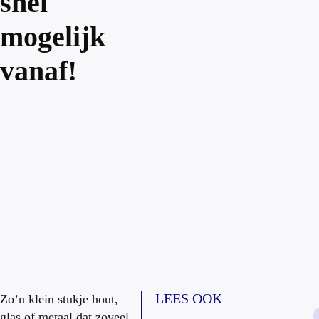
snel
mogelijk
vanaf!
LEES OOK
Zo’n klein stukje hout,
glas of metaal dat zoveel