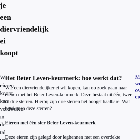
je
een
diervriendelijk
ei
koopt
M
Wie
Het Beter Leven-keurmerk: hoe werkt dat?
w
eieren
Wie een diervriendelijker ei wil kopen, kan op zoek gaan naar
ov
koopt,
eieren met het Beter Leven-keurmerk. Deze bestaat uit één, twee
ei
kan
of drie sterren. Hierbij zijn drie sterren het hoogst haalbare. Wat
verdwalen
betekenen deze sterren?
in
Eieren met één ster Beter Leven-keurmerk
de
tal
Deze eieren zijn gelegd door leghennen met een overdekte