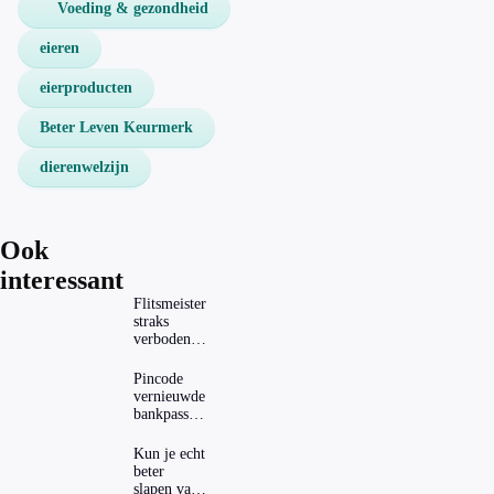
Voeding & gezondheid
eieren
eierproducten
Beter Leven Keurmerk
dierenwelzijn
Ook
interessant
Flitsmeister
straks
verboden?
Dit zijn de
regels in
Pincode
Nederland
vernieuwde
en het
bankpassen
buitenland
zichtbaar in
ING-app:
Kun je echt
is dat wel
beter
veilig?
slapen van