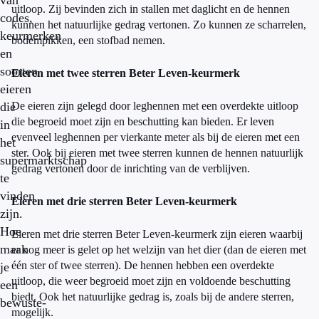
van
uitloop. Zij bevinden zich in stallen met daglicht en de hennen
codes,
kunnen het natuurlijke gedrag vertonen. Zo kunnen ze scharrelen,
keurmerken
bodempikken, een stofbad nemen.
en
soorten
Eieren met twee sterren Beter Leven-keurmerk
eieren
die
De eieren zijn gelegd door leghennen met een overdekte uitloop
die begroeid moet zijn en beschutting kan bieden. Er leven
in
evenveel leghennen per vierkante meter als bij de eieren met een
het
ster. Ook bij eieren met twee sterren kunnen de hennen natuurlijk
supermarktschap
gedrag vertonen door de inrichting van de verblijven.
te
vinden
Eieren met drie sterren Beter Leven-keurmerk
zijn.
Hoe
Eieren met drie sterren Beter Leven-keurmerk zijn eieren waarbij
maak
er nog meer is gelet op het welzijn van het dier (dan de eieren met
één ster of twee sterren). De hennen hebben een overdekte
je
uitloop, die weer begroeid moet zijn en voldoende beschutting
een
biedt. Ook het natuurlijke gedrag is, zoals bij de andere sterren,
bewuste-
mogelijk.