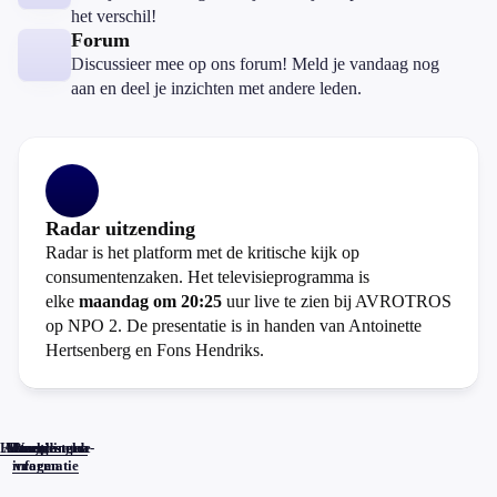
het verschil!
Forum
Discussieer mee op ons forum! Meld je vandaag nog
aan en deel je inzichten met andere leden.
Radar uitzending
Radar is het platform met de kritische kijk op
consumentenzaken. Het televisieprogramma is
elke
maandag om 20:25
uur live te zien bij AVROTROS
op NPO 2. De presentatie is in handen van Antoinette
Hertsenberg en Fons Hendriks.
Home
Actueel
Uitzendingen
Reacties
Programma-
Veelgestelde
informatie
vragen