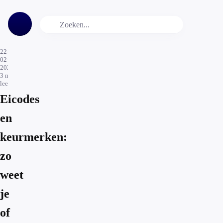
22-
02-
2024
3
min.
leestijd
Eicodes
en
keurmerken:
zo
weet
je
of