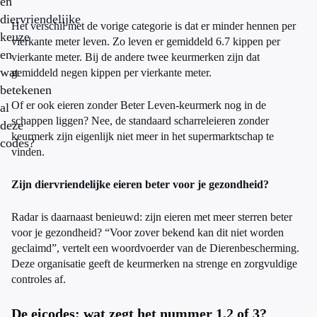
en
diervriendelijke
Het verschil met de vorige categorie is dat er minder hennen per
keuze
vierkante meter leven. Zo leven er gemiddeld 6.7 kippen per
en
vierkante meter. Bij de andere twee keurmerken zijn dat
wat
gemiddeld negen kippen per vierkante meter.
betekenen
Of er ook eieren zonder Beter Leven-keurmerk nog in de
al
schappen liggen? Nee, de standaard scharreleieren zonder
deze
keurmerk zijn eigenlijk niet meer in het supermarktschap te
codes?
vinden.
Zijn diervriendelijke eieren beter voor je gezondheid?
Radar is daarnaast benieuwd: zijn eieren met meer sterren beter
voor je gezondheid? “Voor zover bekend kan dit niet worden
geclaimd”, vertelt een woordvoerder van de Dierenbescherming.
Deze organisatie geeft de keurmerken na strenge en zorgvuldige
controles af.
De eicodes: wat zegt het nummer 1,2 of 3?