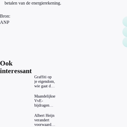
betalen van de energierekening.
Bron:
ANP
Ook
interessant
Graffiti op
je eigendom,
wie gaat dat
betalen?
Maandelijkse
VvE-
bijdragen
stijgen: heeft
dat invloed
Albert Heijn
op je
verandert
hypotheek?
voorwaarden