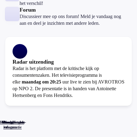
het verschil!
Forum
Discussieer mee op ons forum! Meld je vandaag nog
aan en deel je inzichten met andere leden.
Radar uitzending
Radar is het platform met de kritische kijk op
consumentenzaken. Het televisieprogramma is
elke
maandag om 20:25
uur live te zien bij AVROTROS
op NPO 2. De presentatie is in handen van Antoinette
Hertsenberg en Fons Hendriks.
Home
Actueel
Uitzendingen
Reacties
Programma-
Veelgestelde
informatie
vragen