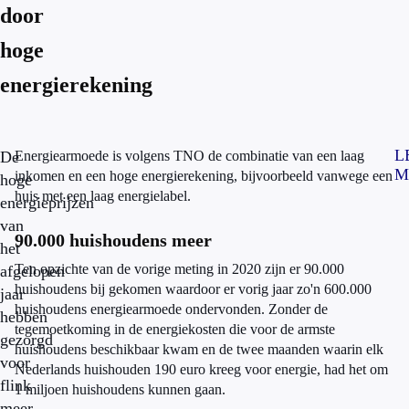
door
hoge
energierekening
L
De
Energiearmoede is volgens TNO de combinatie van een laag
M
inkomen en een hoge energierekening, bijvoorbeeld vanwege een
hoge
huis met een laag energielabel.
energieprijzen
van
90.000 huishoudens meer
het
Ten opzichte van de vorige meting in 2020 zijn er 90.000
afgelopen
huishoudens bij gekomen waardoor er vorig jaar zo'n 600.000
jaar
huishoudens energiearmoede ondervonden. Zonder de
hebben
tegemoetkoming in de energiekosten die voor de armste
gezorgd
huishoudens beschikbaar kwam en de twee maanden waarin elk
voor
Nederlands huishouden 190 euro kreeg voor energie, had het om
flink
1 miljoen huishoudens kunnen gaan.
meer