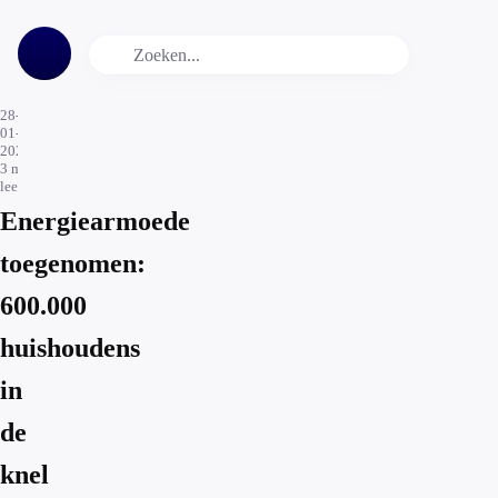
28-
01-
2023
3
min.
leestijd
Energiearmoede
toegenomen:
600.000
huishoudens
in
de
knel