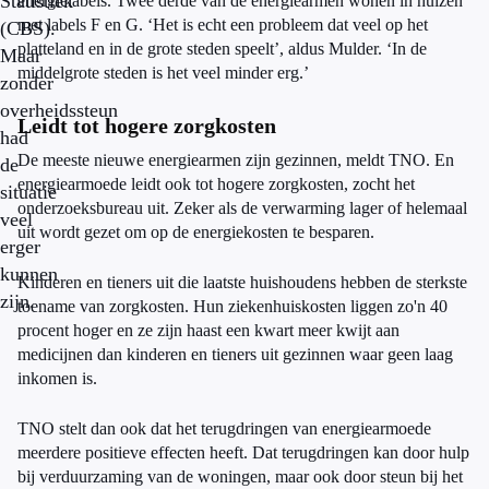
Statistiek
energielabels. Twee derde van de energiearmen wonen in huizen
met labels F en G. ‘Het is echt een probleem dat veel op het
(CBS).
platteland en in de grote steden speelt’, aldus Mulder. ‘In de
Maar
middelgrote steden is het veel minder erg.’
zonder
overheidssteun
Leidt tot hogere zorgkosten
had
De meeste nieuwe energiearmen zijn gezinnen, meldt TNO. En
de
energiearmoede leidt ook tot hogere zorgkosten, zocht het
situatie
onderzoeksbureau uit. Zeker als de verwarming lager of helemaal
veel
uit wordt gezet om op de energiekosten te besparen.
erger
kunnen
Kinderen en tieners uit die laatste huishoudens hebben de sterkste
zijn.
toename van zorgkosten. Hun ziekenhuiskosten liggen zo'n 40
procent hoger en ze zijn haast een kwart meer kwijt aan
medicijnen dan kinderen en tieners uit gezinnen waar geen laag
inkomen is.
TNO stelt dan ook dat het terugdringen van energiearmoede
meerdere positieve effecten heeft. Dat terugdringen kan door hulp
bij verduurzaming van de woningen, maar ook door steun bij het