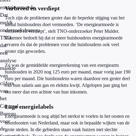
energiearmoede.
Verbreed en verdiept
Dat
Toch zijn de problemen groter dan de beperkte stijging van het
meldt
aantal huishoudens doet vermoeden. ‘De energiearmoede is
onderzoeksbureau
verbreed en verdiept’, stelt TNO-onderzoeker Peter Mulder.
TNO
Daarmee bedoelt hij dat er meer huishoudens energiearmoede
ervaren én dat de problemen voor die huishoudens ook veel
dat
groter zijn geworden.
een
analyse
Zo was de gemiddelde energierekening van een energiearm
maakte
huishouden in 2020 nog 125 euro per maand, maar vorig jaar 190
van
euro per maand. Die huishoudens waren daardoor een groter deel
cijfers
van hun salaris aan gas en elektra kwijt. Afgelopen jaar ging het
van
om meer dan een achtste van hun inkomen.
het
Centraal
Lage energielabels
Bureau
Energiearmoede is nog altijd het sterkst te voelen in het oosten en
voor
noordoosten van Nederland, maar ook in bepaalde wijken van de
de
grote steden. In die gebieden staan vaak huizen met slechte