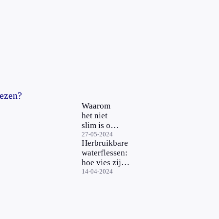
ezen?
Waarom
het niet
slim is om
je
27-05-2024
Herbruikbare
drinkfles
waterflessen:
in de
hoe vies zijn
vaatwasser
ze en hoe vaak
14-04-2024
te stoppen
moet je ze
schoonmaken?