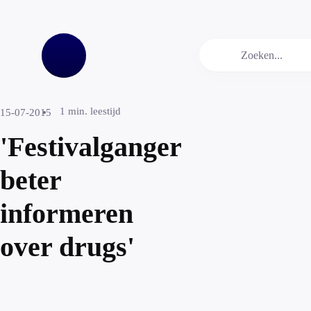
1
min. leestijd
15-07-2015
'Festivalganger
beter
informeren
over drugs'