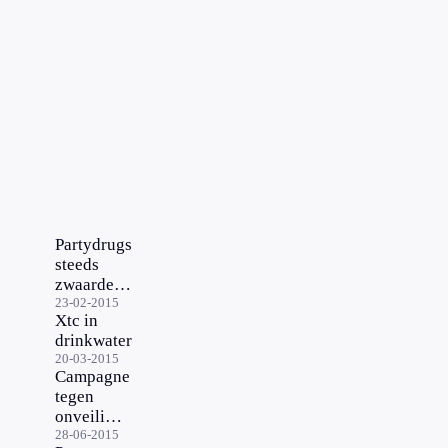
Partydrugs
steeds
zwaarder
en vaker
23-02-2015
Xtc in
gebruikt
drinkwater
20-03-2015
Campagne
tegen
onveilig
feesten
28-06-2015