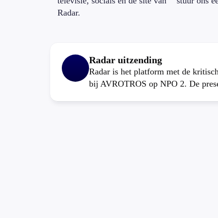
televisie, socials en de site van
stuur ons e
Radar.
Radar uitzending
Radar is het platform met de kritis
bij AVROTROS op NPO 2. De present