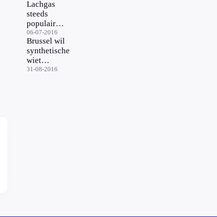
Lachgas
een
steeds
festival
populairder
onder
06-07-2016
Brussel wil
scholieren
synthetische
wiet
aanpakken
31-08-2016