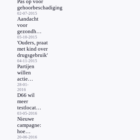
Pas op voor
van start
gehoorbeschadiging
02-07-2015
Aandacht
voor
gezondheid
op dance-
05-10-2015
'Ouders, praat
event
met kind over
drugsgebruik'
04-11-2015
Partijen
willen
actie
tegen
28-01-
2016
gebruik
D66 wil
GHB
meer
testlocaties
xtc
03-05-2016
Nieuwe
campagne:
hoe
overleef ik
20-06-2016