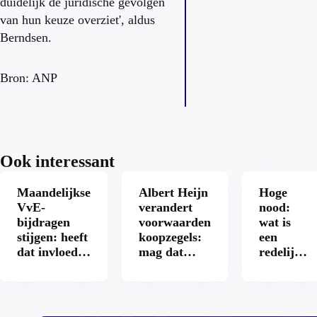
duidelijk de juridische gevolgen
van hun keuze overziet', aldus
Berndsen.
Bron: ANP
Ook interessant
Maandelijkse
Albert Heijn
Hoge
VvE-
verandert
nood:
bijdragen
voorwaarden
wat is
stijgen: heeft
koopzegels:
een
dat invloed
mag dat
redelijke
op je
zomaar?
prijs
hypotheek?
voor een
openbaar
toilet?