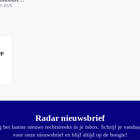
erty
05-2026
op
r?
Radar nieuwsbrief
 het laatste nieuws rechtstreeks in je inbox. Schrijf je vandaa
voor onze nieuwsbrief en blijf altijd op de hoogte!