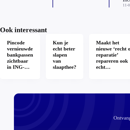
Riv
11-
Ook interessant
Pincode
Kun je
Maakt het
vernieuwde
echt beter
nieuwe ‘recht 
bankpassen
slapen
reparatie’
zichtbaar
van
repareren ook
in ING-
slaapthee?
echt
app: is dat
aantrekkelijke
wel veilig?
Ontvang