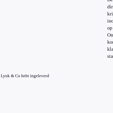
di
kri
in
op
On
ko
kl
st
n Lynk & Co hebt ingeleverd