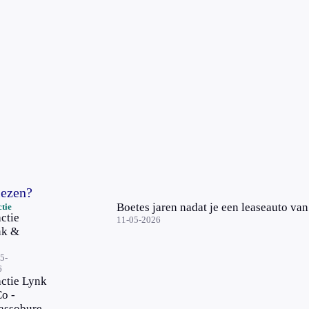
lezen?
Boetes jaren nadat je een leaseauto va
tie
ctie
11-05-2026
nk &
5-
6
ctie Lynk
o -
assobureau