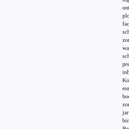
on
pl
fa
sc
zo
wa
sc
pr
in
Ko
eu
bo
zo
ja
bi
Be