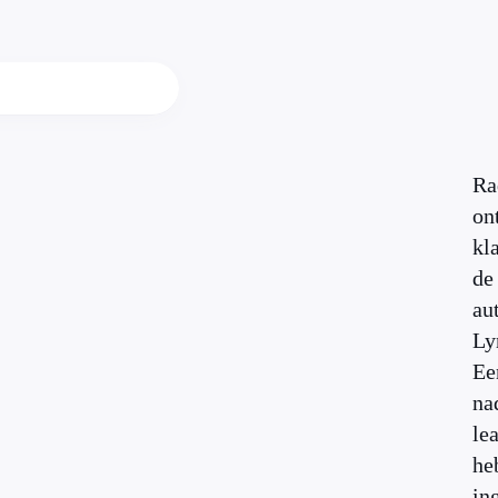
Ra
on
kl
de
au
Ly
Ee
na
le
he
in