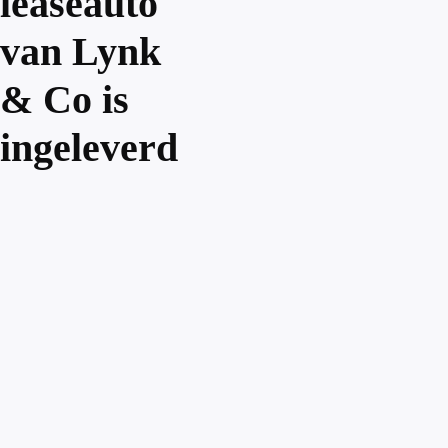
leaseauto
van Lynk
& Co is
ingeleverd