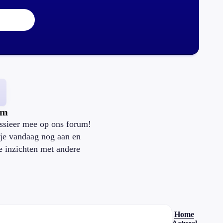
um
ssieer mee op ons forum!
je vandaag nog aan en
je inzichten met andere
.
Home