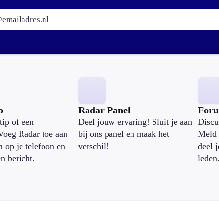
E-mailadres:
p
Radar Panel
For
tip of een
Deel jouw ervaring! Sluit je aan
Discu
Voeg Radar toe aan
bij ons panel en maak het
Meld 
n op je telefoon en
verschil!
deel 
en bericht.
leden