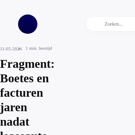
1
min. leestijd
11-05-2026
Fragment:
Boetes en
facturen
jaren
nadat