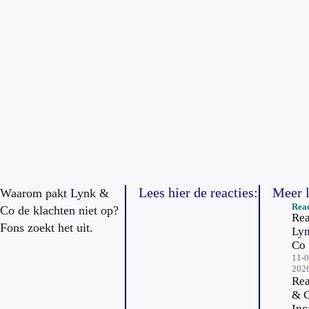
Lees hier de reacties:
Meer 
Waarom pakt Lynk &
Reac
Co de klachten niet op?
Rea
Fons zoekt het uit.
Ly
Co
11-0
202
Rea
& C
Inc