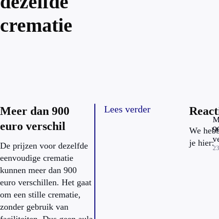
dezelfde
crematie
Lees verder
Meer dan 900
React
M
euro verschil
9
We hebb
v
je hier:
De prijzen voor dezelfde
v
23
eenvoudige crematie
d
c
kunnen meer dan 900
d
euro verschillen. Het gaat
p
om een stille crematie,
te
zonder gebruik van
v