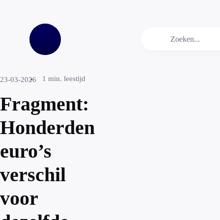
1
min. leestijd
23-03-2026
Fragment:
Honderden
euro’s
verschil
voor