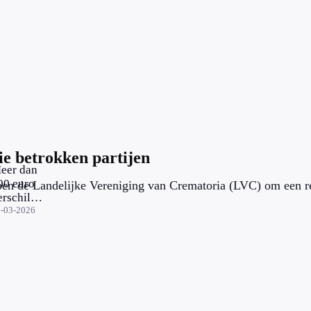
ie betrokken partijen
eer dan
00 euro
en de Landelijke Vereniging van Crematoria (LVC) om een rea
erschil
oor
-03-2026
ezelfde
rematie: is
at
rijsverschil
erklaren?