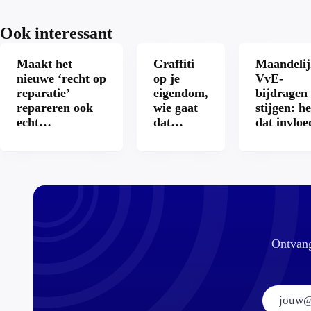
Ook interessant
Maakt het
Graffiti
Maandelij
nieuwe ‘recht op
op je
VvE-
reparatie’
eigendom,
bijdragen
repareren ook
wie gaat
stijgen: he
echt
dat
dat invloe
aantrekkelijker?
betalen?
op je
hypothee
Ontvang