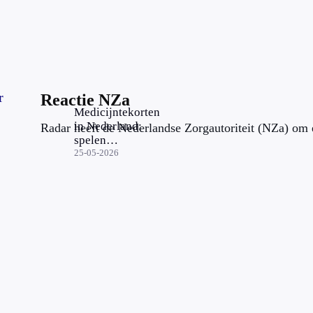
r
Reactie NZa
Medicijntekorten
in Nederland:
Radar heeft de Nederlandse Zorgautoriteit (NZa) om e
spelen
zorgverzekeraars
25-05-2026
een rol hierin?