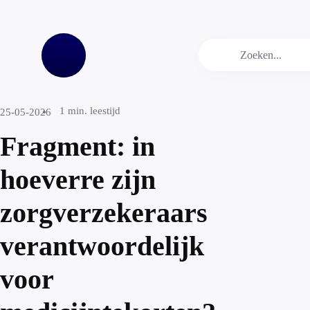
1
min. leestijd
25-05-2026
Fragment: in
hoeverre zijn
zorgverzekeraars
verantwoordelijk
voor