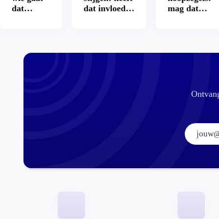
dat
dat invloed
mag dat
betalen?
op je
zomaar?
hypotheek?
Ontvang