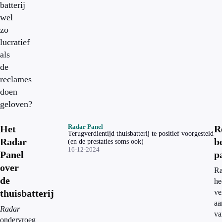
batterij
wel
zo
lucratief
als
de
reclames
doen
geloven?
Radar Panel
Het
R
Terugverdientijd thuisbatterij te positief voorgesteld
Radar
b
(en de prestaties soms ook)
16-12-2024
Panel
p
over
Ra
de
he
thuisbatterij
ve
aa
Radar
va
ondervroeg