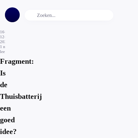
16-
12-
2024
1
min.
leestijd
Fragment:
Is
de
Thuisbatterij
een
goed
idee?