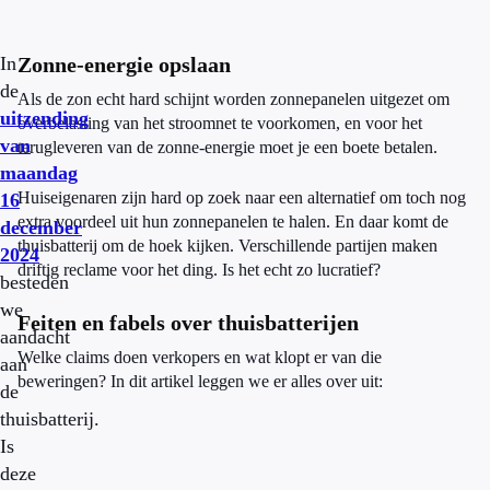
In
Zonne-energie opslaan
de
Als de zon echt hard schijnt worden zonnepanelen uitgezet om
uitzending
overbelasting van het stroomnet te voorkomen, en voor het
van
terugleveren van de zonne-energie moet je een boete betalen.
maandag
Huiseigenaren zijn hard op zoek naar een alternatief om toch nog
16
extra voordeel uit hun zonnepanelen te halen. En daar komt de
december
thuisbatterij om de hoek kijken. Verschillende partijen maken
2024
driftig reclame voor het ding. Is het echt zo lucratief?
besteden
we
Feiten en fabels over thuisbatterijen
aandacht
Welke claims doen verkopers en wat klopt er van die
aan
beweringen? In dit artikel leggen we er alles over uit:
de
thuisbatterij.
Is
deze