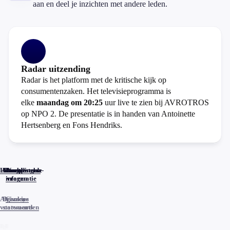
aan en deel je inzichten met andere leden.
Radar uitzending
Radar is het platform met de kritische kijk op
consumentenzaken. Het televisieprogramma is
elke
maandag om 20:25
uur live te zien bij AVROTROS
op NPO 2. De presentatie is in handen van Antoinette
Hertsenberg en Fons Hendriks.
Home
Actueel
Uitzendingen
Reacties
Programma-
Veelgestelde
informatie
vragen
Algemene
Privacy
Cookies
voorwaarden
statements