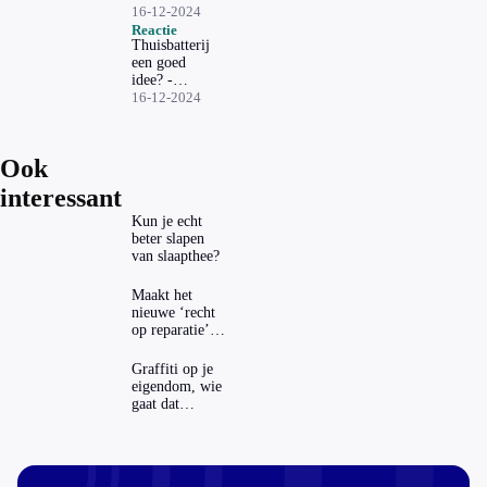
Reactie
16-12-2024
1KOMMA5°
Reactie
Thuisbatterij
een goed
idee? -
Reactie
16-12-2024
Zonneplan
Ook
interessant
Kun je echt
beter slapen
van slaapthee?
Maakt het
nieuwe ‘recht
op reparatie’
repareren ook
echt
Graffiti op je
aantrekkelijker?
eigendom, wie
gaat dat
betalen?