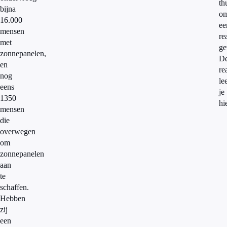
th
bijna
o
16.000
ee
mensen
re
met
ge
zonnepanelen,
D
en
re
nog
le
eens
je
1350
hi
mensen
die
overwegen
om
zonnepanelen
aan
te
schaffen.
Hebben
zij
een