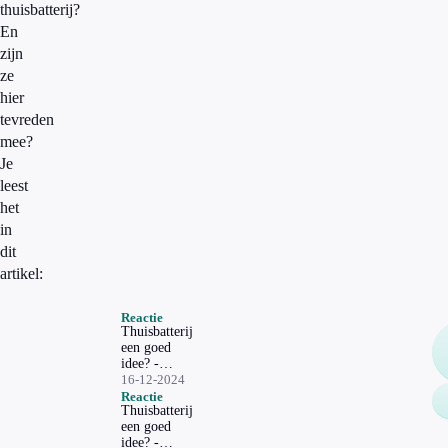
thuisbatterij?
En
zijn
ze
hier
tevreden
mee?
Je
leest
het
in
dit
artikel:
Reactie
Thuisbatterij
een goed
idee? -
Reactie
16-12-2024
Solar
Reactie
Thuisbatterij
Evolution
een goed
idee? -