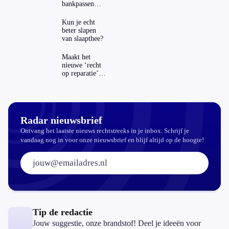
bankpassen
zichtbaar in
ING-app: is dat
Kun je echt
wel veilig?
beter slapen
van slaapthee?
Maakt het
nieuwe ‘recht
op reparatie’
repareren ook
echt
aantrekkelijker?
Radar nieuwsbrief
Ontvang het laatste nieuws rechtstreeks in je inbox. Schrijf je
vandaag nog in voor onze nieuwsbrief en blijf altijd op de hoogte!
E-mailadres:
Tip de redactie
Jouw suggestie, onze brandstof! Deel je ideeën voor