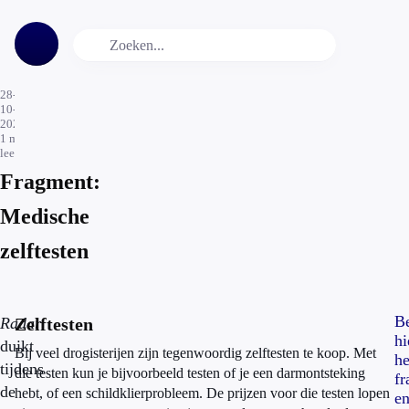
28-
10-
2024
1
min.
leestijd
Fragment:
Medische
zelftesten
Be
Radar
Zelftesten
hi
duikt
Bij veel drogisterijen zijn tegenwoordig zelftesten te koop. Met
he
tijdens
die testen kun je bijvoorbeeld testen of je een darmontsteking
f
de
hebt, of een schildklierprobleem. De prijzen voor die testen lopen
e