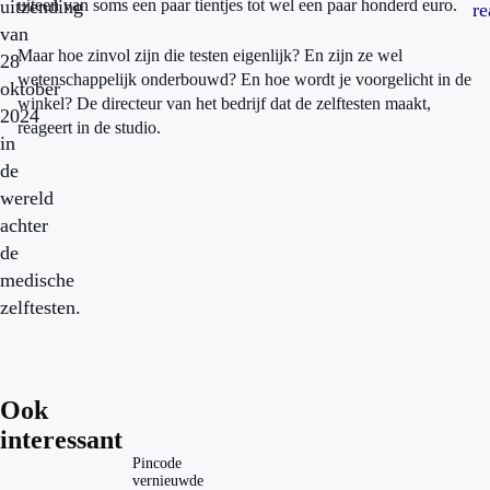
uitzending
uiteen van soms een paar tientjes tot wel een paar honderd euro.
re
van
Maar hoe zinvol zijn die testen eigenlijk? En zijn ze wel
28
wetenschappelijk onderbouwd? En hoe wordt je voorgelicht in de
oktober
winkel? De directeur van het bedrijf dat de zelftesten maakt,
2024
reageert in de studio.
in
de
wereld
achter
de
medische
zelftesten.
Ook
interessant
Pincode
vernieuwde