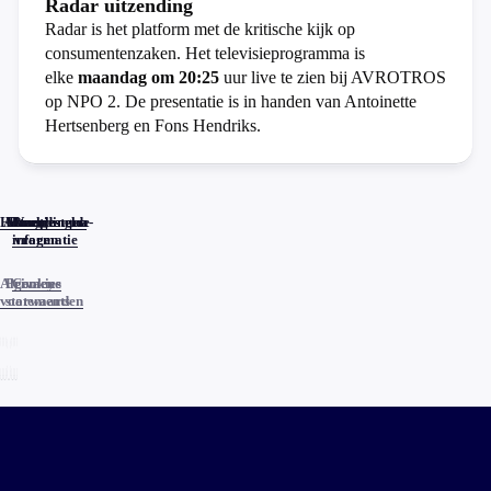
Radar uitzending
Radar is het platform met de kritische kijk op
consumentenzaken. Het televisieprogramma is
elke
maandag om 20:25
uur live te zien bij AVROTROS
op NPO 2. De presentatie is in handen van Antoinette
Hertsenberg en Fons Hendriks.
Home
Actueel
Uitzendingen
Reacties
Programma-
Veelgestelde
informatie
vragen
Algemene
Privacy
Cookies
voorwaarden
statements