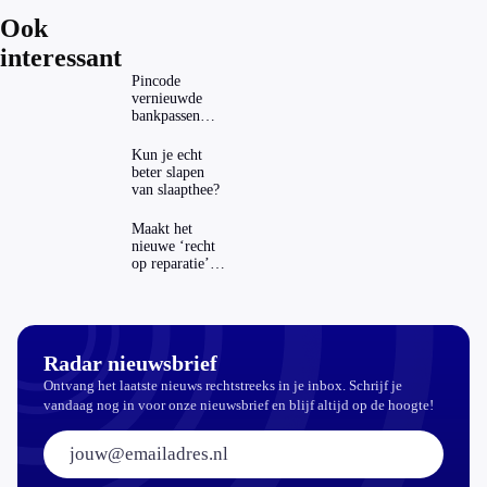
Ook
interessant
Pincode
vernieuwde
bankpassen
zichtbaar in
ING-app: is dat
Kun je echt
wel veilig?
beter slapen
van slaapthee?
Maakt het
nieuwe ‘recht
op reparatie’
repareren ook
echt
aantrekkelijker?
Radar nieuwsbrief
Ontvang het laatste nieuws rechtstreeks in je inbox. Schrijf je
vandaag nog in voor onze nieuwsbrief en blijf altijd op de hoogte!
E-mailadres: