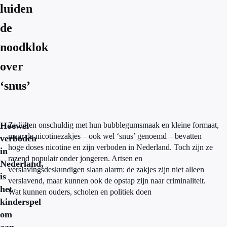
luiden
de
noodklok
over
‘snus’
Hoewel
Ze lijken onschuldig met hun bubblegumsmaak en kleine formaat,
maar de nicotinezakjes – ook wel ‘snus’ genoemd – bevatten
verboden
hoge doses nicotine en zijn verboden in Nederland. Toch zijn ze
in
razend populair onder jongeren. Artsen en
Nederland,
verslavingsdeskundigen slaan alarm: de zakjes zijn niet alleen
is
verslavend, maar kunnen ook de opstap zijn naar criminaliteit.
het
Wat kunnen ouders, scholen en politiek doen
kinderspel
om