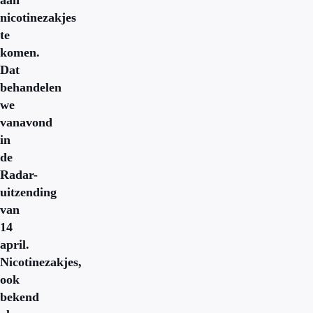
aan
nicotinezakjes
te
komen.
Dat
behandelen
we
vanavond
in
de
Radar-
uitzending
van
14
april.
Nicotinezakjes,
ook
bekend