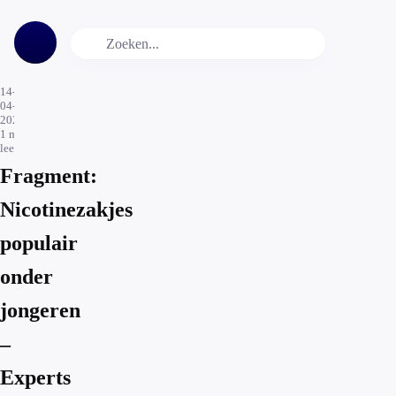
14-
04-
2025
1
min.
leestijd
Fragment:
Nicotinezakjes
populair
onder
jongeren
–
Experts