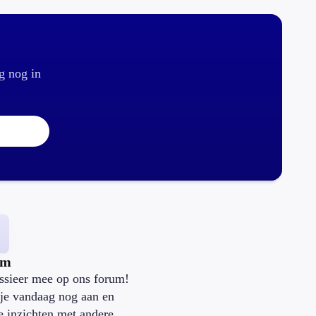
g nog in
um
ssieer mee op ons forum!
je vandaag nog aan en
je inzichten met andere