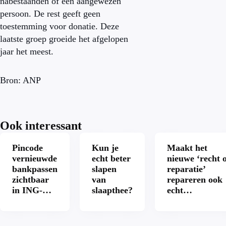
nabestaanden of een aangewezen
persoon. De rest geeft geen
toestemming voor donatie. Deze
laatste groep groeide het afgelopen
jaar het meest.
Bron: ANP
Ook interessant
Pincode
Kun je
Maakt het
vernieuwde
echt beter
nieuwe ‘recht 
bankpassen
slapen
reparatie’
zichtbaar
van
repareren ook
in ING-
slaapthee?
echt
app: is dat
aantrekkelijke
wel veilig?