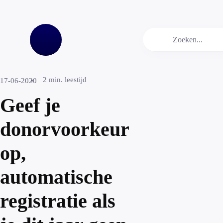
2
min. leestijd
17-06-2020
Geef je
donorvoorkeur
op,
automatische
registratie als