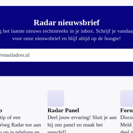
Radar nieuwsbrief
 het laatste nieuws rechtstreeks in je inbox. Schrijf je vandaa
voor onze nieuwsbrief en blijf altijd op de hoogte!
E-mailadres:
p
Radar Panel
For
tip of een
Deel jouw ervaring! Sluit je aan
Discu
Voeg Radar toe aan
bij ons panel en maak het
Meld 
n op je telefoon en
verschil!
deel 