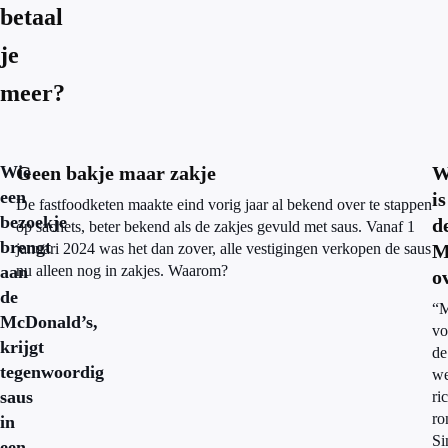
betaal
je
meer?
Wie
Geen bakje maar zakje
W
een
is
De fastfoodketen maakte eind vorig jaar al bekend over te stappen
bezoekje
d
op sachets, beter bekend als de zakjes gevuld met saus. Vanaf 1
brengt
januari 2024 was het dan zover, alle vestigingen verkopen de saus
M
aan
nu alleen nog in zakjes. Waarom?
o
de
“M
McDonald’s,
vo
krijgt
de
tegenwoordig
we
saus
ri
r
in
Si
een