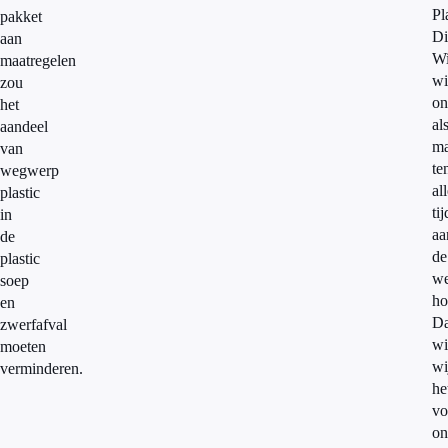
Pl
pakket
Di
aan
Wi
maatregelen
wi
zou
on
het
al
aandeel
ma
van
te
wegwerp
al
plastic
ti
in
aa
de
de
plastic
we
soep
ho
en
Da
zwerfafval
wi
moeten
wi
verminderen.
he
vo
on