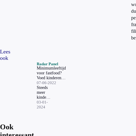
wo
du
pe
fr
fil
be
Lees
ook
Radar Panel
Minimumleeftijd
voor fastfood?
Voed kinderen
liever fatsoenlijk
07-06-2022
op, zeggen veel
Steeds
mensen
meer
kinderen
met
03-01-
diabetes:
2024
komt
dat door
eten?
Ook
interessant