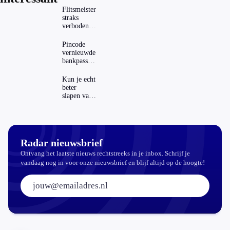
Flitsmeister
straks
verboden?
Dit zijn de
regels in
Pincode
Nederland
vernieuwde
en het
bankpassen
buitenland
zichtbaar in
ING-app:
Kun je echt
is dat wel
beter
veilig?
slapen van
slaapthee?
Radar nieuwsbrief
Ontvang het laatste nieuws rechtstreeks in je inbox. Schrijf je
vandaag nog in voor onze nieuwsbrief en blijf altijd op de hoogte!
E-mailadres: