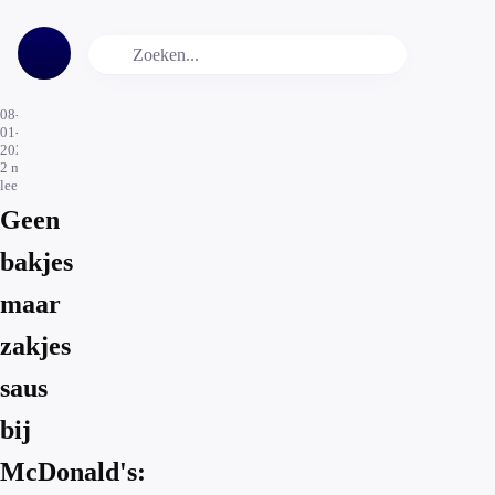
08-
01-
2024
2
min.
leestijd
Geen
bakjes
maar
zakjes
saus
bij
McDonald's: