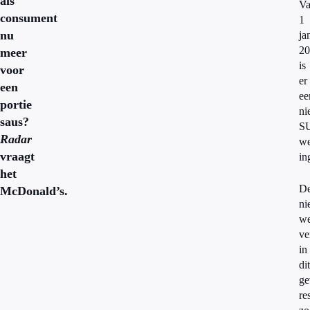
als
Va
consument
1
nu
ja
20
meer
is
voor
er
een
ee
portie
ni
saus?
S
Radar
we
vraagt
in
het
D
McDonald’s.
ni
we
ve
in
dit
ge
re