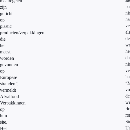
sa
maatregelen
ba
zijn
ni
gericht
ha
op
ve
plastic
al
producten/verpakkingen
de
die
we
het
he
meest
da
worden
ni
gevonden
ve
op
ha
Europese
“M
stranden”,
vo
vermeldt
de
Afvalfond
we
Verpakkingen
ri
op
r
hun
Si
site.
U
Het