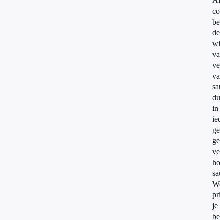
Al
co
be
de
wi
va
ve
va
sa
du
in
ie
ge
ge
ve
ho
sa
We
pr
je
be