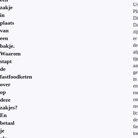
U
zakje
Pl
in
Di
plaats
D
van
zi
een
er
de
bakje.
af
Waarom
tij
stapt
aa
de
ge
fastfoodketen
in
over
en
op
r
deze
on
re
zakjes?
li
En
de
betaal
fa
je
to