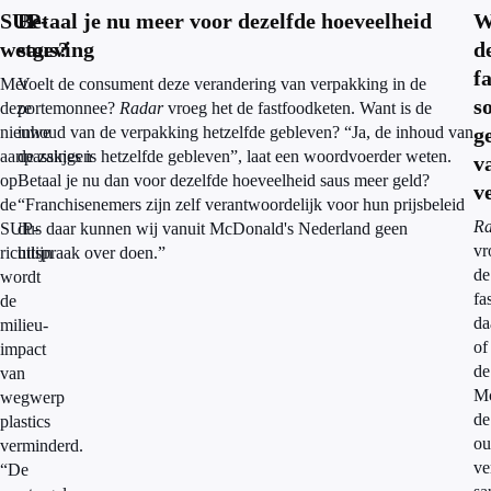
SUP-
Betaal je nu meer voor dezelfde hoeveelheid
W
wetgeving
saus?
d
f
Met
Voelt de consument deze verandering van verpakking in de
s
deze
portemonnee?
Radar
vroeg het de fastfoodketen. Want is de
nieuwe
inhoud van de verpakking hetzelfde gebleven? “Ja, de inhoud van
g
aanpassingen
de zakjes is hetzelfde gebleven”, laat een woordvoerder weten.
v
op
Betaal je nu dan voor dezelfde hoeveelheid saus meer geld?
v
de
“Franchisenemers zijn zelf verantwoordelijk voor hun prijsbeleid
Ra
SUP-
dus daar kunnen wij vanuit McDonald's Nederland geen
vr
richtlijn
uitspraak over doen.”
de
wordt
fa
de
da
milieu-
of
impact
de
van
Mc
wegwerp
de
plastics
ou
verminderd.
ve
“De