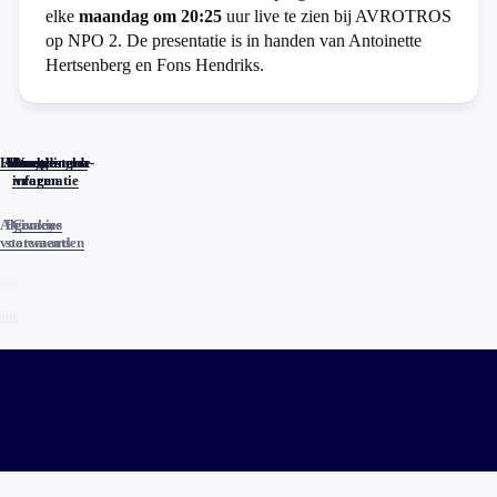
elke
maandag om 20:25
uur live te zien bij AVROTROS
op NPO 2. De presentatie is in handen van Antoinette
Hertsenberg en Fons Hendriks.
Home
Actueel
Uitzendingen
Reacties
Programma-
Veelgestelde
informatie
vragen
Algemene
Privacy
Cookies
voorwaarden
statements