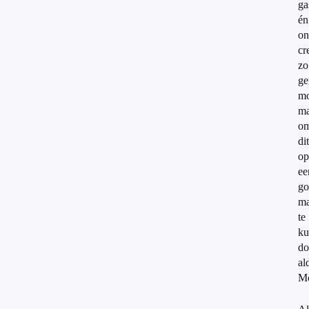
ga
én
on
cr
zo
ge
mo
m
o
dit
op
ee
go
ma
te
ku
do
al
Mc