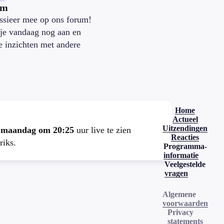
um
ssieer mee op ons forum!
je vandaag nog aan en
je inzichten met andere
.
Home
Actueel
Uitzendingen
e
maandag om 20:25
uur live te zien
Reacties
riks.
Programma-
informatie
Veelgestelde
vragen
Algemene
voorwaarden
Privacy
statements