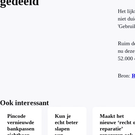
gedeeld
Het lij
niet du
'Gebrui
Ruim de
nu deze
52.000
Bron:
R
Ook interessant
Pincode
Kun je
Maakt het
vernieuwde
echt beter
nieuwe ‘recht 
bankpassen
slapen
reparatie’