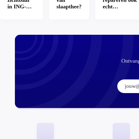
zichtbaar
van
repareren ook
in ING-
slaapthee?
echt
app: is dat
aantrekkelijke
wel veilig?
Ontvang