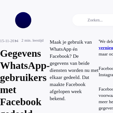
2
min. leestijd
15-11-2014
'We del
Maak je gebruik van
vernie
WhatsApp én
Gegevens
maar oo
Facebook? De
WhatsApp-
gegevens van beide
Faceboo
diensten worden nu met
gebruikers
Instagr
elkaar gedeeld. Dat
maakte Facebook
met
Faceboo
afgelopen week
voorwaa
bekend.
Facebook
meer he
gegeven